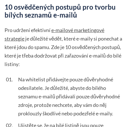
10 osvědčených postupů pro tvorbu
bílých seznamů e-mailů
Pro udržení efektivní
e-mailové marketingové
strategie
je důležité vědět, které e-maily si ponechat a
které jdou do spamu. Zde je 10 osvědčených postupů,
které je třeba dodržovat při zařazování e-mailů do bílé
listiny:
Na whitelist přidávejte pouze důvěryhodné
odesílatele. Je důležité, abyste do bílého
seznamu e-mailů přidávali pouze důvěryhodné
zdroje, protože nechcete, aby vám do něj
proklouzly škodlivé nebo podezřelé e-maily.
Ujistěte se, že na bílé listině jsou pouze