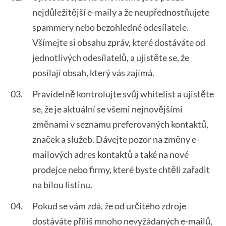
nejdůležitější e-maily a že neupřednostňujete
spammery nebo bezohledné odesílatele.
Všímejte si obsahu zpráv, které dostáváte od
jednotlivých odesílatelů, a ujistěte se, že
posílají obsah, který vás zajímá.
Pravidelně kontrolujte svůj whitelist a ujistěte
se, že je aktuální se všemi nejnovějšími
změnami v seznamu preferovaných kontaktů,
značek a služeb. Dávejte pozor na změny e-
mailových adres kontaktů a také na nové
prodejce nebo firmy, které byste chtěli zařadit
na bílou listinu.
Pokud se vám zdá, že od určitého zdroje
dostáváte příliš mnoho nevyžádaných e-mailů,