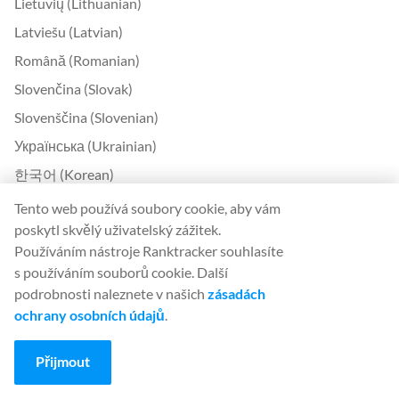
Lietuvių (Lithuanian)
Latviešu (Latvian)
Română (Romanian)
Slovenčina (Slovak)
Slovenščina (Slovenian)
Українська (Ukrainian)
한국어 (Korean)
Bokmål (Norwegian)
Tento web používá soubory cookie, aby vám
poskytl skvělý uživatelský zážitek.
Používáním nástroje Ranktracker souhlasíte
Kontakt
s používáním souborů cookie. Další
Kontaktujte nás
podrobnosti naleznete v našich
zásadách
O nás
ochrany osobních údajů
.
United Kingdom Office
Přijmout
Ranktracker Ltd