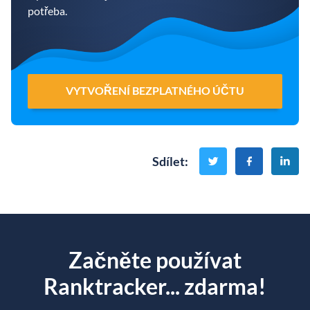
potřeba.
VYTVOŘENÍ BEZPLATNÉHO ÚČTU
Sdílet
:
Začněte používat
Ranktracker... zdarma!