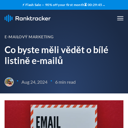
⚡ Flash Sale — 90% off your first month
⏳
00
:
29
:
43
→
E-MAILOVÝ MARKETING
Co byste měli vědět o bílé
listině e-mailů
•
•
Aug 24, 2024
6 min read