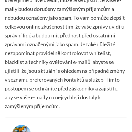
které jsme právě uvedli, můžete se ujistit, že vaše e-
maily budou doručeny zamýšleným příjemcům a
nebudou označeny jako spam. To vám pomůže zlepšit
celkovou online zkušenost tím, že vaše zprávy uvidí ti
správní lidé a budou mít přednost před ostatními
zprávami označenými jako spam. Je také důležité
nezapomínat pravidelně kontrolovat whitelist,
blacklist a techniky ověřování e-mailů, abyste se
ujistili, že jsou aktuální s ohledem na případné změny
v seznamu preferovaných kontaktů a služeb. Tímto
postupem se ochráníte před záškodníky a zajistíte,
aby se vaše e-maily co nejrychleji dostaly k
zamýšleným příjemcům.