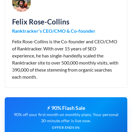
Felix Rose-Collins
Ranktracker's CEO/CMO & Co-founder
Felix Rose-Collins is the Co-founder and CEO/CMO
of Ranktracker. With over 15 years of SEO
experience, he has single-handedly scaled the
Ranktracker site to over 500,000 monthly visits, with
390,000 of these stemming from organic searches
each month.
⚡ 90% Flash Sale
90% off your first month on monthly plans. Your personal
30-minute offer is live now.
OFFER ENDS IN: