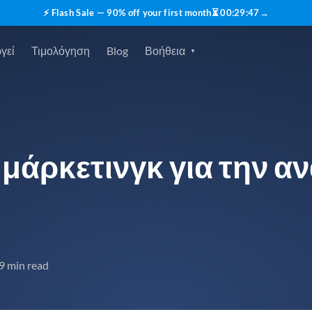
⚡ Flash Sale — 90% off your first month
⏳
00
:
29
:
45
→
γεί
Τιμολόγηση
Blog
Βοήθεια
 μάρκετινγκ για την α
9 min read