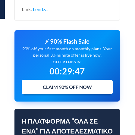
Link:
Lendza
⚡ 90% Flash Sale
90% off your first month on monthly plans. Your
personal 30-minute offer is live now.
OFFER ENDS IN:
00
:
29
:
45
CLAIM 90% OFF NOW
Η ΠΛΑΤΦΌΡΜΑ "ΌΛΑ ΣΕ
ΈΝΑ" ΓΙΑ ΑΠΟΤΕΛΕΣΜΑΤΙΚΌ