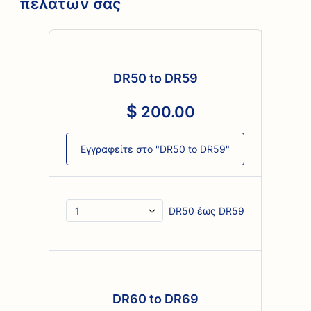
πελατών σας
DR50 to DR59
200
.
00
Εγγραφείτε στο "DR50 to DR59"
DR50 έως DR59
DR60 to DR69