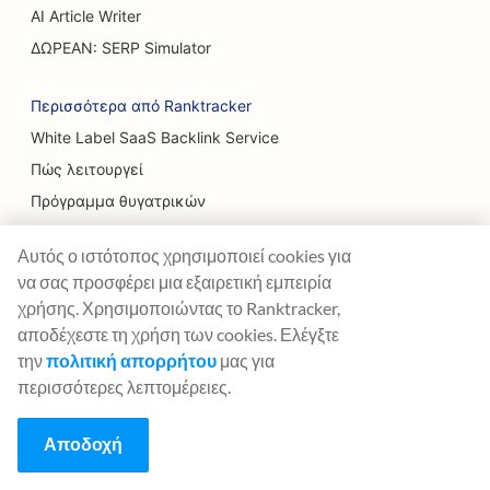
AI Article Writer
ΔΩΡΕΑΝ: SERP Simulator
Περισσότερα από Ranktracker
White Label SaaS Backlink Service
Πώς λειτουργεί
Πρόγραμμα θυγατρικών
Blog
Αυτός ο ιστότοπος χρησιμοποιεί cookies για
Γλωσσάριο SEO
να σας προσφέρει μια εξαιρετική εμπειρία
Οδηγός SEO
χρήσης. Χρησιμοποιώντας το Ranktracker,
Δωρεάν εργαλεία SEO
αποδέχεστε τη χρήση των cookies. Ελέγξτε
Συμφωνία Guest Post
την
πολιτική απορρήτου
μας για
περισσότερες λεπτομέρειες.
Ιστορικό ενημέρωσης αλγορίθμων Google
Αποδοχή
Νομικό
Όροι και προϋποθέσεις