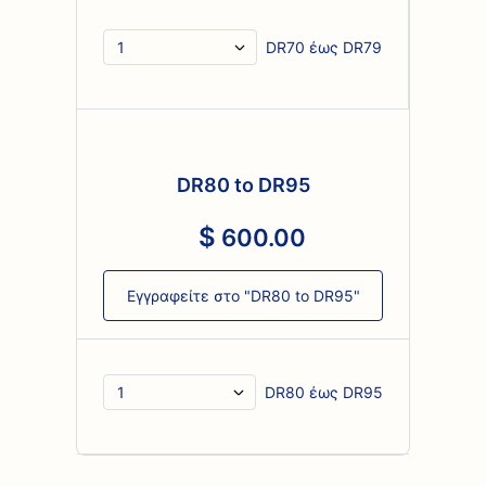
DR70 έως DR79
DR80 to DR95
600
.
00
Εγγραφείτε στο "DR80 to DR95"
DR80 έως DR95