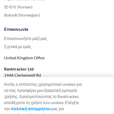
한국어 (Korean)
Bokmål (Norwegian)
Επικοινωνία
Επικοινωνήστε μαζί μας
Σχετικά με εμάς
United Kingdom Office
Ranktracker Ltd
144A Clerkenwell Rd
London, EC1R 5DF
Αυτός ο ιστότοπος χρησιμοποιεί cookies για
Company No: 08820809
να σας προσφέρει μια εξαιρετική εμπειρία
felix@ranktracker.com
χρήσης. Χρησιμοποιώντας το Ranktracker,
αποδέχεστε τη χρήση των cookies. Ελέγξτε
την
πολιτική απορρήτου
μας για