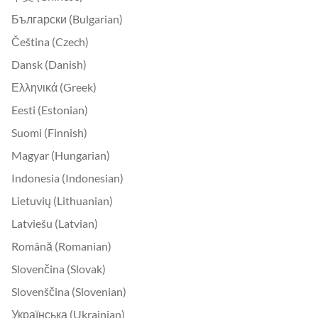
Български (Bulgarian)
Čeština (Czech)
Dansk (Danish)
Ελληνικά (Greek)
Eesti (Estonian)
Suomi (Finnish)
Magyar (Hungarian)
Indonesia (Indonesian)
Lietuvių (Lithuanian)
Latviešu (Latvian)
Română (Romanian)
Slovenčina (Slovak)
Slovenščina (Slovenian)
Українська (Ukrainian)