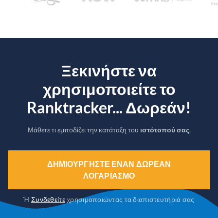
Ξεκινήστε να
χρησιμοποιείτε το
Ranktracker... Δωρεάν!
Μάθετε τι εμποδίζει την κατάταξη του
ιστότοπού σας
.
ΔΗΜΙΟΥΡΓΉΣΤΕ ΈΝΑΝ ΔΩΡΕΆΝ
ΛΟΓΑΡΙΑΣΜΌ
Ή
Συνδεθείτε
χρησιμοποιώντας τα διαπιστευτήριά σας