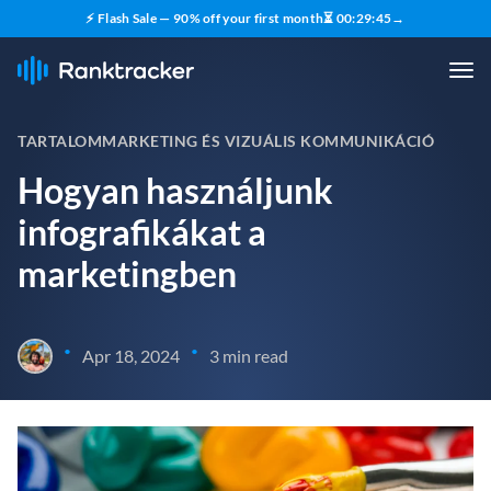
⚡ Flash Sale — 90% off your first month
⏳
00
:
29
:
44
→
TARTALOMMARKETING ÉS VIZUÁLIS KOMMUNIKÁCIÓ
Hogyan használjunk
infografikákat a
marketingben
•
•
Apr 18, 2024
3 min read