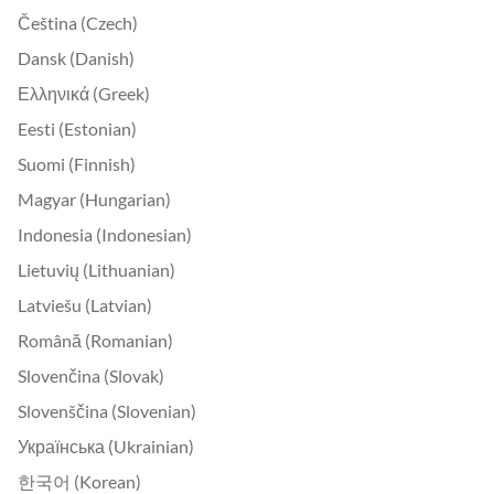
Čeština (Czech)
Dansk (Danish)
Ελληνικά (Greek)
Eesti (Estonian)
Suomi (Finnish)
Magyar (Hungarian)
Indonesia (Indonesian)
Lietuvių (Lithuanian)
Latviešu (Latvian)
Română (Romanian)
Slovenčina (Slovak)
Slovenščina (Slovenian)
Українська (Ukrainian)
한국어 (Korean)