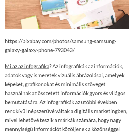
https://pixabay.com/photos/samsung-samsung-
galaxy-galaxy-phone-793043/
Mi az az infografika
? Az infografikák az információk,
adatok vagy ismeretek vizuális ábrázolásai, amelyek
képeket, grafikonokat és minimális szöveget
használnak az összetett információk gyors és világos
bemutatására. Az infografikák az utóbbi években
rendkívül népszerűvé váltak a digitális marketingben,
mivel lehetővé teszik a márkák számára, hogy nagy
mennyiségű információt közöljenek a közönséggel