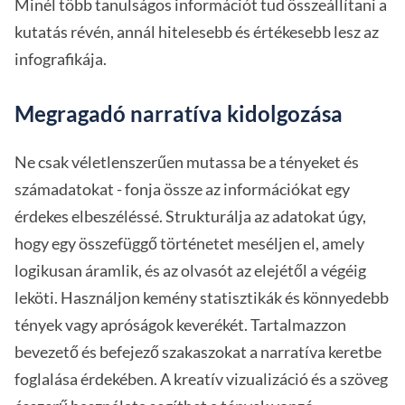
Minél több tanulságos információt tud összeállítani a
kutatás révén, annál hitelesebb és értékesebb lesz az
infografikája.
Megragadó narratíva kidolgozása
Ne csak véletlenszerűen mutassa be a tényeket és
számadatokat - fonja össze az információkat egy
érdekes elbeszéléssé. Strukturálja az adatokat úgy,
hogy egy összefüggő történetet meséljen el, amely
logikusan áramlik, és az olvasót az elejétől a végéig
leköti. Használjon kemény statisztikák és könnyedebb
tények vagy apróságok keverékét. Tartalmazzon
bevezető és befejező szakaszokat a narratíva keretbe
foglalása érdekében. A kreatív vizualizáció és a szöveg