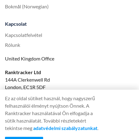
Bokmål (Norwegian)
Kapcsolat
Kapcsolatfelvétel
Rólunk
United Kingdom Office
Ranktracker Ltd
144A Clerkenwell Rd
London, EC1R 5DF
Company No: 08820809
Ez az oldal sütiket használ, hogy nagyszerű
felix@ranktracker.com
felhasználói élményt nyújtson Önnek. A
Ranktracker használatával Ön elfogadja a
sütik használatát. További részletekért
tekintse meg
adatvédelmi szabályzatunkat
.
2015 -
2026
© Ranktracker. All Rights Reserved.