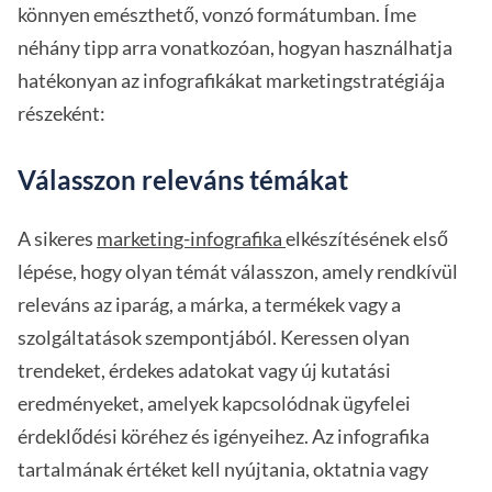
könnyen emészthető, vonzó formátumban. Íme
néhány tipp arra vonatkozóan, hogyan használhatja
hatékonyan az infografikákat marketingstratégiája
részeként:
Válasszon releváns témákat
A sikeres
marketing-infografika
elkészítésének első
lépése, hogy olyan témát válasszon, amely rendkívül
releváns az iparág, a márka, a termékek vagy a
szolgáltatások szempontjából. Keressen olyan
trendeket, érdekes adatokat vagy új kutatási
eredményeket, amelyek kapcsolódnak ügyfelei
érdeklődési köréhez és igényeihez. Az infografika
tartalmának értéket kell nyújtania, oktatnia vagy