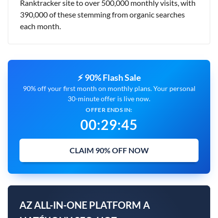
Ranktracker site to over 500,000 monthly visits, with
390,000 of these stemming from organic searches
each month.
⚡ 90% Flash Sale
90% off your first month on monthly plans. Your personal
30-minute offer is live now.
OFFER ENDS IN:
00
:
29
:
44
CLAIM 90% OFF NOW
AZ ALL-IN-ONE PLATFORM A