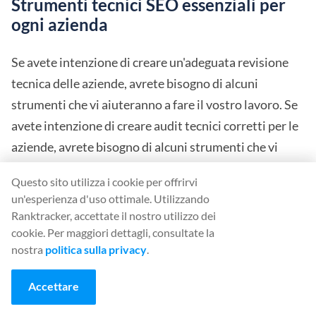
Strumenti tecnici SEO essenziali per
ogni azienda
Se avete intenzione di creare un'adeguata revisione
tecnica delle aziende, avrete bisogno di alcuni
strumenti che vi aiuteranno a fare il vostro lavoro. Se
avete intenzione di creare audit tecnici corretti per le
aziende, avrete bisogno di alcuni strumenti che vi
aiuteranno a fare il vostro lavoro in modo
Questo sito utilizza i cookie per offrirvi
efficacemente. In questa parte della nostra guida,
un'esperienza d'uso ottimale. Utilizzando
daremo un'occhiata a alcuni degli strumenti più
Ranktracker, accettate il nostro utilizzo dei
importanti che si possono implementare per rendere
cookie. Per maggiori dettagli, consultate la
nostra
politica sulla privacy
.
il lavoro più agevole.
Accettare
Naturalmente, se siete alla ricerca di uno strumento
unico che vi permetta di saltare tutti questi strumenti