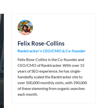
Felix Rose-Collins
Ranktracker's CEO/CMO & Co-founder
Felix Rose-Collins is the Co-founder and
CEO/CMO of Ranktracker. With over 15
years of SEO experience, he has single-
handedly scaled the Ranktracker site to
over 500,000 monthly visits, with 390,000
of these stemming from organic searches
each month.