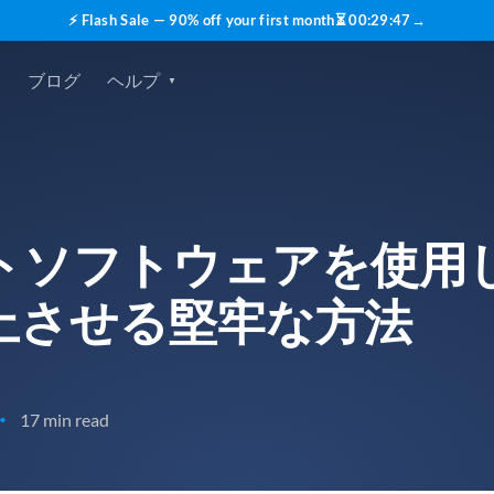
⚡ Flash Sale — 90% off your first month
⏳
00
:
29
:
45
→
格
ブログ
ヘルプ
トソフトウェアを使用し
上させる堅牢な方法
17 min read
•