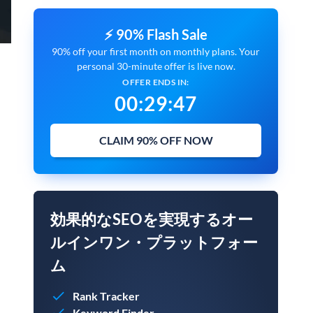
⚡ 90% Flash Sale
90% off your first month on monthly plans. Your
personal 30-minute offer is live now.
OFFER ENDS IN:
00
:
29
:
45
CLAIM 90% OFF NOW
効果的なSEOを実現するオー
ルインワン・プラットフォー
ム
Rank Tracker
Keyword Finder