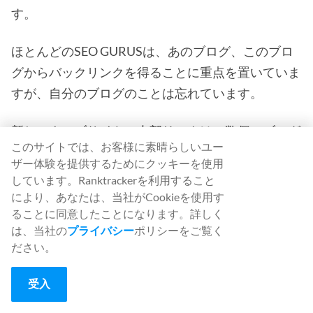
す。
ほとんどのSEO GURUSは、あのブログ、このブロ
グからバックリンクを得ることに重点を置いていま
すが、自分のブログのことは忘れています。
新しいウェブサイトの内部リンクは、数個のブログ
このサイトでは、お客様に素晴らしいユー
記事であれば簡単ですが、数千のブログ記事を持つ
ザー体験を提供するためにクッキーを使用
大規模なブログの場合、内部リンクは頭痛の種にな
しています。Ranktrackerを利用すること
ります。
により、あなたは、当社がCookieを使用す
ることに同意したことになります。詳しく
Link Whisperや
Internal Link Juicerという
非常に便
は、当社の
プライバシー
ポリシーをご覧く
ださい。
利なプラグインを使えば、内部リンクを自動化する
ことができます。
受入
ブログ記事を書く際に、どのキーワードでリンクを