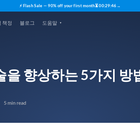
⚡ Flash Sale — 90% off your first month
⏳
00
:
29
:
45
→
 책정
블로그
도움말
을 향상하는 5가지 방
5 min read