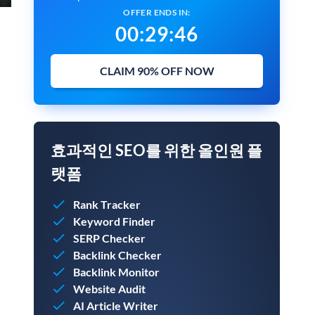
OFFER ENDS IN:
00
:
29
:
45
CLAIM 90% OFF NOW
효과적인 SEO를 위한 올인원 플
랫폼
Rank Tracker
Keyword Finder
SERP Checker
Backlink Checker
Backlink Monitor
Website Audit
AI Article Writer