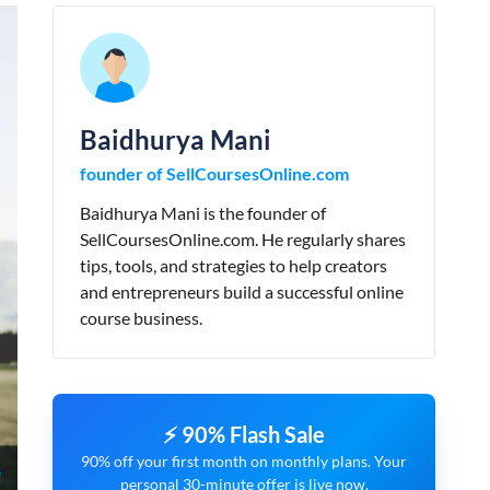
Baidhurya Mani
founder of SellCoursesOnline.com
Baidhurya Mani is the founder of
SellCoursesOnline.com. He regularly shares
tips, tools, and strategies to help creators
and entrepreneurs build a successful online
course business.
⚡ 90% Flash Sale
90% off your first month on monthly plans. Your
personal 30-minute offer is live now.