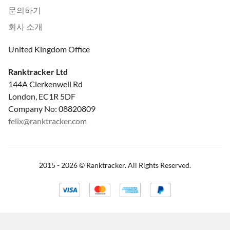
문의하기
회사 소개
United Kingdom Office
Ranktracker Ltd
144A Clerkenwell Rd
London, EC1R 5DF
Company No: 08820809
felix@ranktracker.com
2015 -
2026
© Ranktracker. All Rights Reserved.