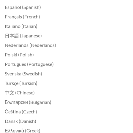
Español (Spanish)
Français (French)
Italiano (Italian)
日本語 (Japanese)
Nederlands (Nederlands)
Polski (Polish)
Português (Portuguese)
Svenska (Swedish)
Türkçe (Turkish)
中文 (Chinese)
Български (Bulgarian)
Čeština (Czech)
Dansk (Danish)
Ελληνικά (Greek)