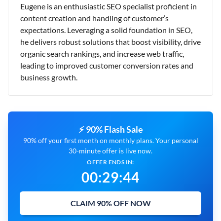
Eugene is an enthusiastic SEO specialist proficient in
content creation and handling of customer’s
expectations. Leveraging a solid foundation in SEO,
he delivers robust solutions that boost visibility, drive
organic search rankings, and increase web traffic,
leading to improved customer conversion rates and
business growth.
⚡ 90% Flash Sale
90% off your first month on monthly plans. Your personal
30-minute offer is live now.
OFFER ENDS IN:
00
:
29
:
43
CLAIM 90% OFF NOW