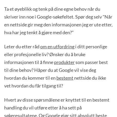
Ta et øyeblikk og tenk på dine egne behov når du
skriver inn noe i Google-søkefeltet. Spør deg selv "Når
en nettside gir meg den informasjonen jeg er ute etter,
hva har jeg tenkt å gjøre med den?"
Leter du etter råd
om en utfordring
i ditt personlige
eller profesjonelle liv? Ønsker du å bruke
informasjonen til å finne
produkter
som passer best
til dine behov? Håper du at Google vil vise deg
hvordan du kommer til en
bestemt
nettside du ikke
vet hvordan du får tilgang til?
Hvert av disse spørsmålene er knyttet til en bestemt
handling du vil utføre etter å ha sett på
søkeresultatene. Og Google gjør sitt absolutt beste