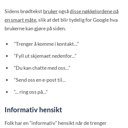
Sidens brødtekst
bruker
også
disse nøkkelordene på
en smart måte
, slik at det blir tydelig for Google hva
brukerne kan gjøre på siden.
"Trenger å komme i kontakt..."
"Fyll ut skjemaet nedenfor..."
"Du kan chatte med oss..."
"Send oss en e-post til...
"... ring oss på..."
Informativ hensikt
Folk har en "informativ" hensikt når de trenger