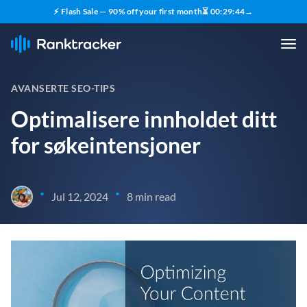
⚡ Flash Sale — 90% off your first month
⏳
00
:
29
:
43
→
AVANSERTE SEO-TIPS
Optimalisere innholdet ditt
for søkeintensjoner
•
•
Jul 12, 2024
8 min read