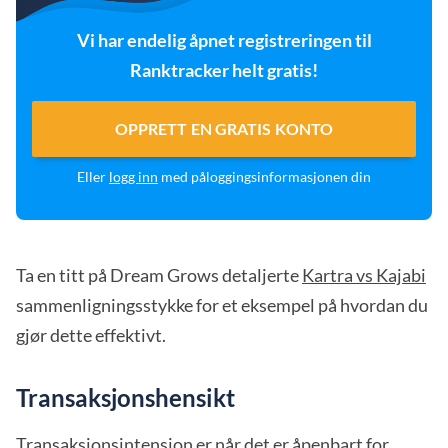
Vi har endelig åpnet registreringen til
Ranktracker helt gratis!
OPPRETT EN GRATIS KONTO
Eller
logg inn
med påloggingsinformasjonen din
Ta en titt på Dream Grows detaljerte
Kartra vs Kajabi
sammenligningsstykke for et eksempel på hvordan du
gjør dette effektivt.
Transaksjonshensikt
Transaksjonsintensjon er når det er åpenbart for