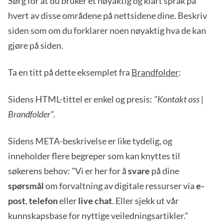
Sørg for at du bruker et nøyaktig og klart språk på
hvert av disse områdene på nettsidene dine. Beskriv
siden som om du forklarer noen nøyaktig hva de kan
gjøre på siden.
Ta en titt på dette eksemplet fra
Brandfolder
:
Sidens HTML-tittel er enkel og presis:
"Kontakt oss |
Brandfolder".
Sidens META-beskrivelse er like tydelig, og
inneholder flere begreper som kan knyttes til
søkerens behov: "Vi er her for å
svare
på dine
spørsmål
om forvaltning av digitale ressurser via
e-
post
,
telefon
eller
live chat
. Eller sjekk ut vår
kunnskapsbase for nyttige veiledningsartikler."