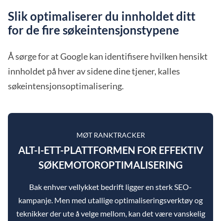
Slik optimaliserer du innholdet ditt
for de fire søkeintensjonstypene
Å sørge for at Google kan identifisere hvilken hensikt
innholdet på hver av sidene dine tjener, kalles
søkeintensjonsoptimalisering.
MØT RANKTRACKER
ALT-I-ETT-PLATTFORMEN FOR EFFEKTIV
SØKEMOTOROPTIMALISERING
Bak enhver vellykket bedrift ligger en sterk SEO-
kampanje. Men med utallige optimaliseringsverktøy og
teknikker der ute å velge mellom, kan det være vanskelig