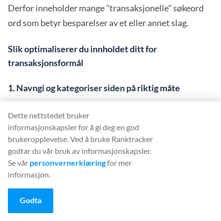
Derfor inneholder mange "transaksjonelle" søkeord
ord som betyr besparelser av et eller annet slag.
Slik optimaliserer du innholdet ditt for
transaksjonsformål
1. Navngi og kategoriser siden på riktig måte
Beskriv produktet så detaljert som mulig i sidens
Dette nettstedet bruker
HTML-tittelkoder og i META-beskrivelsene. Gjør det
informasjonskapsler for å gi deg en god
samme for sidens hovedoverskrift.
brukeropplevelse. Ved å bruke Ranktracker
godtar du vår bruk av informasjonskapsler.
2. Bruk vilkår gjennom hele siden som viser et
Se vår
personvernerklæring
for mer
transaksjonsfokus
informasjon.
Begreper som "produktbeskrivelse", "galleri", "pris",
Godta
"rabatt" og "fraktinformasjon" hjelper Google med å