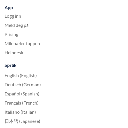
App
Logg inn
Meld deg på
Prising
Milepæler i appen
Helpdesk
Språk
English (English)
Deutsch (German)
Español (Spanish)
Français (French)
Italiano (Italian)
日本語 (Japanese)