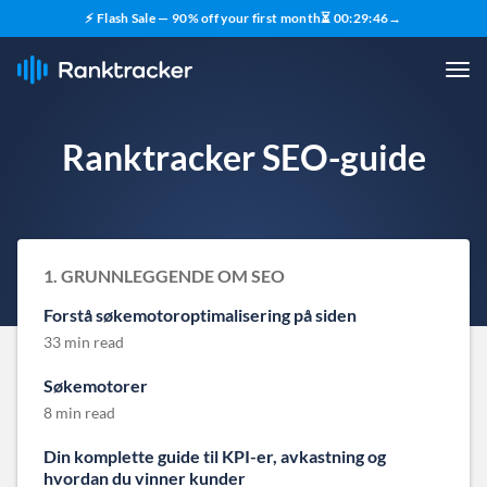
⚡ Flash Sale — 90% off your first month
⏳
00
:
29
:
45
→
Ranktracker SEO-guide
1. GRUNNLEGGENDE OM SEO
Forstå søkemotoroptimalisering på siden
33 min read
Søkemotorer
8 min read
Din komplette guide til KPI-er, avkastning og
hvordan du vinner kunder