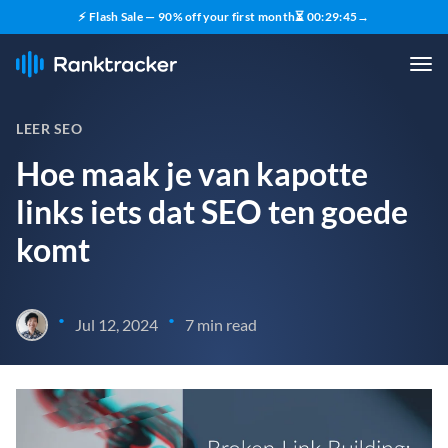
⚡ Flash Sale — 90% off your first month
⏳
00
:
29
:
44
→
LEER SEO
Hoe maak je van kapotte
links iets dat SEO ten goede
komt
•
•
Jul 12, 2024
7 min read