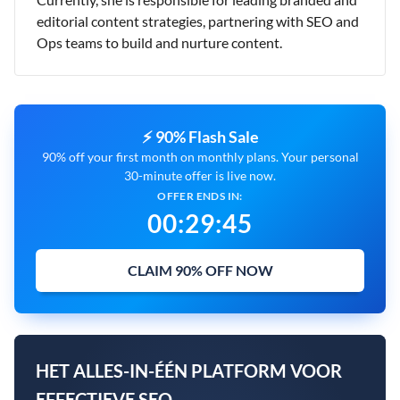
editorial content strategies, partnering with SEO and
Ops teams to build and nurture content.
⚡ 90% Flash Sale
90% off your first month on monthly plans. Your personal
30-minute offer is live now.
OFFER ENDS IN:
00
:
29
:
44
CLAIM 90% OFF NOW
HET ALLES-IN-ÉÉN PLATFORM VOOR
EFFECTIEVE SEO