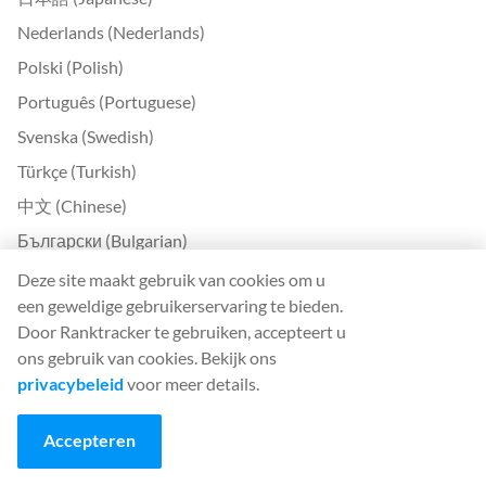
Nederlands (Nederlands)
Polski (Polish)
Português (Portuguese)
Svenska (Swedish)
Türkçe (Turkish)
中文 (Chinese)
Български (Bulgarian)
Čeština (Czech)
Deze site maakt gebruik van cookies om u
een geweldige gebruikerservaring te bieden.
Dansk (Danish)
Door Ranktracker te gebruiken, accepteert u
Ελληνικά (Greek)
ons gebruik van cookies. Bekijk ons
Eesti (Estonian)
privacybeleid
voor meer details.
Suomi (Finnish)
Accepteren
Magyar (Hungarian)
Indonesia (Indonesian)