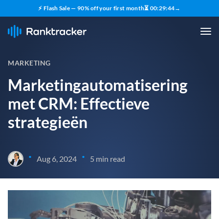
⚡ Flash Sale — 90% off your first month
⏳
00
:
29
:
43
→
MARKETING
Marketingautomatisering
met CRM: Effectieve
strategieën
•
•
Aug 6, 2024
5 min read