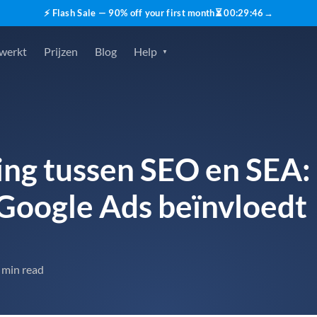
⚡ Flash Sale — 90% off your first month
⏳
00
:
29
:
45
→
 werkt
Prijzen
Blog
Help
ng tussen SEO en SEA:
 Google Ads beïnvloedt
 min read