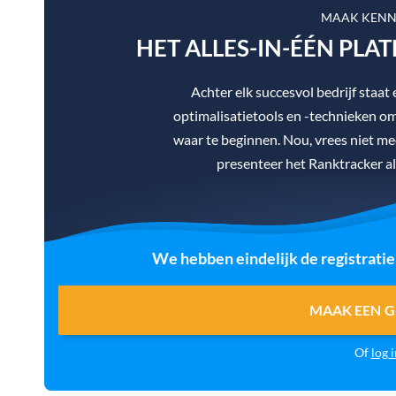
MAAK KENN
HET ALLES-IN-ÉÉN PLA
Achter elk succesvol bedrijf staa
optimalisatietools en -technieken om 
waar te beginnen. Nou, vrees niet mee
presenteer het Ranktracker al
We hebben eindelijk de registrati
MAAK EEN G
Of
log i