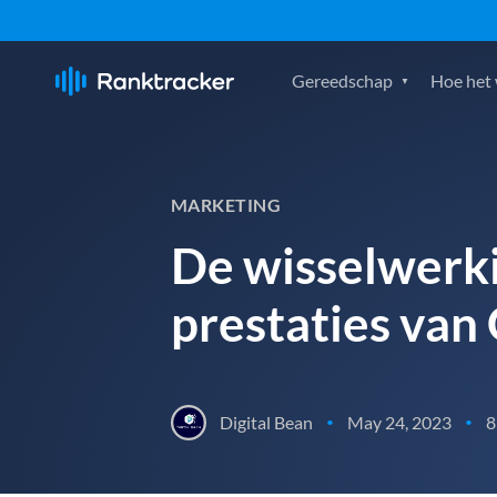
Gereedschap
Hoe het
MARKETING
De wisselwerki
prestaties van
Digital Bean
May 24, 2023
8
•
•