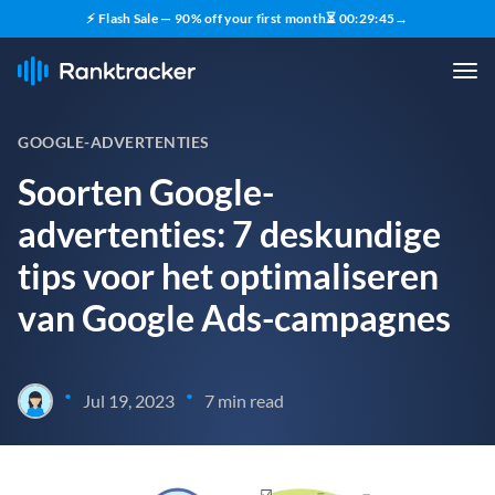
⚡ Flash Sale — 90% off your first month
⏳
00
:
29
:
44
→
GOOGLE-ADVERTENTIES
Soorten Google-
advertenties: 7 deskundige
tips voor het optimaliseren
van Google Ads-campagnes
•
•
Jul 19, 2023
7 min read