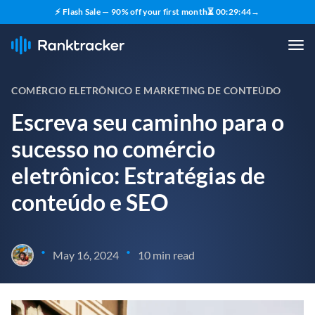
⚡ Flash Sale — 90% off your first month
⏳
00
:
29
:
43
→
COMÉRCIO ELETRÔNICO E MARKETING DE CONTEÚDO
Escreva seu caminho para o
sucesso no comércio
eletrônico: Estratégias de
conteúdo e SEO
•
•
May 16, 2024
10 min read