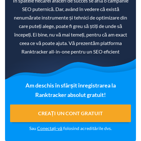
În spatele fiecărei afaceri de succes se află o campanie
SEO puternică. Dar, având în vedere că există
nenumărate instrumente și tehnici de optimizare din
care puteți alege, poate fi greu să știți de unde să
începeți. Ei bine, nu vă mai temeți, pentru că am exact
ceea ce vă poate ajuta. Vă prezentăm platforma
Ranktracker all-in-one pentru un SEO eficient
Am deschis în sfârșit înregistrarea la
Ranktracker absolut gratuit!
CREAȚI UN CONT GRATUIT
Sau
Conectați-vă
folosind acreditările dvs.