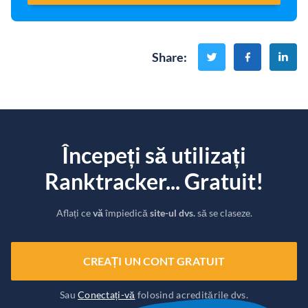
Share
:
Începeți să utilizați
Ranktracker... Gratuit!
Aflați ce
vă
împiedică
site-ul dvs.
să se claseze.
CREAȚI UN CONT GRATUIT
Sau
Conectați-vă
folosind acreditările dvs.