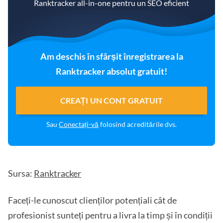
Ranktracker all-in-one pentru un SEO eficient
Am deschis în sfârșit înregistrarea la
Ranktracker absolut gratuit!
CREAȚI UN CONT GRATUIT
Sau
Conectați-vă
folosind acreditările dvs.
Sursa:
Ranktracker
Faceți-le cunoscut clienților potențiali cât de
profesionist sunteți pentru a livra la timp și în condiții