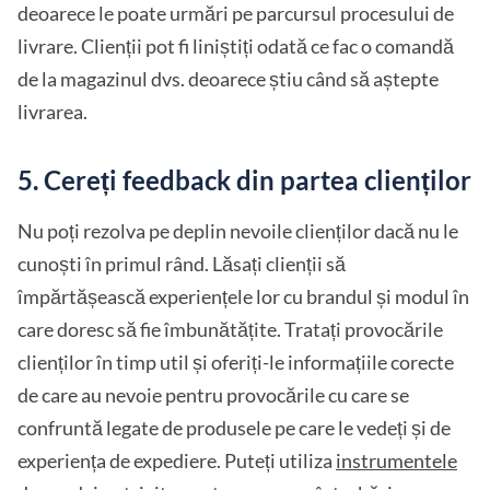
deoarece le poate urmări pe parcursul procesului de
livrare. Clienții pot fi liniștiți odată ce fac o comandă
de la magazinul dvs. deoarece știu când să aștepte
livrarea.
5. Cereți feedback din partea clienților
Nu poți rezolva pe deplin nevoile clienților dacă nu le
cunoști în primul rând. Lăsați clienții să
împărtășească experiențele lor cu brandul și modul în
care doresc să fie îmbunătățite. Tratați provocările
clienților în timp util și oferiți-le informațiile corecte
de care au nevoie pentru provocările cu care se
confruntă legate de produsele pe care le vedeți și de
experiența de expediere. Puteți utiliza
instrumentele