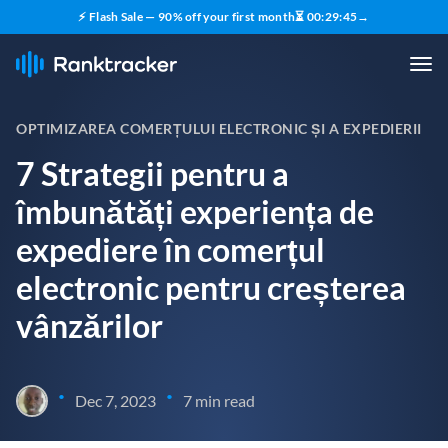
⚡ Flash Sale — 90% off your first month
⏳
00
:
29
:
44
→
OPTIMIZAREA COMERȚULUI ELECTRONIC ȘI A EXPEDIERII
7 Strategii pentru a
îmbunătăți experiența de
expediere în comerțul
electronic pentru creșterea
vânzărilor
•
•
Dec 7, 2023
7 min read