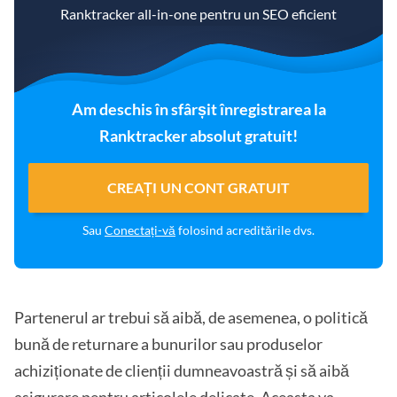
Ranktracker all-in-one pentru un SEO eficient
Am deschis în sfârșit înregistrarea la
Ranktracker absolut gratuit!
CREAȚI UN CONT GRATUIT
Sau
Conectați-vă
folosind acreditările dvs.
Partenerul ar trebui să aibă, de asemenea, o politică
bună de returnare a bunurilor sau produselor
achiziționate de clienții dumneavoastră și să aibă
asigurare pentru articolele delicate. Aceasta va