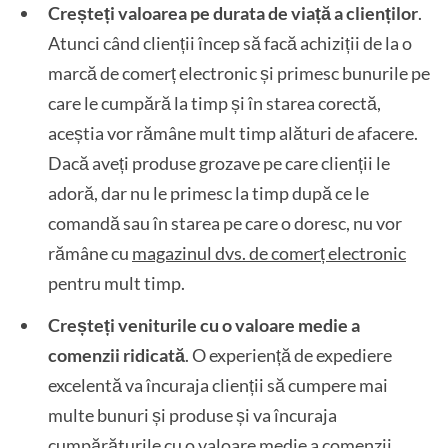
Creșteți valoarea pe durata de viață a clienților
.
Atunci când clienții încep să facă achiziții de la o
marcă de comerț electronic și primesc bunurile pe
care le cumpără la timp și în starea corectă,
aceștia vor rămâne mult timp alături de afacere.
Dacă aveți produse grozave pe care clienții le
adoră, dar nu le primesc la timp după ce le
comandă sau în starea pe care o doresc, nu vor
rămâne cu
magazinul dvs. de comerț electronic
pentru mult timp.
Creșteți veniturile cu o valoare medie a
comenzii ridicată
. O experiență de expediere
excelentă va încuraja clienții să cumpere mai
multe bunuri și produse și va încuraja
cumpărăturile cu o valoare medie a comenzii