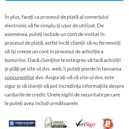
În plus, faceți ca procesul de plată al comerțului
electronic să fie simplu și ușor de utilizat. De
asemenea, puteți include un cont de invitat în
procesul de plată, astfel încât clienții să nu fie nevoiți
să își creeze un cont în procesul de achiziție a
bunurilor. Dacă clienților le este greu să facă achiziții
și plăți pe site-ul dvs. web, îi puteți pierde în favoarea
concurenților
dvs. Asigurați-vă că site-ul dvs. este
sigur și că clienții vă pot încredința informațiile despre
cardurile de credit. Unele sigilii de securitate pe care
le puteți avea includ următoarele.