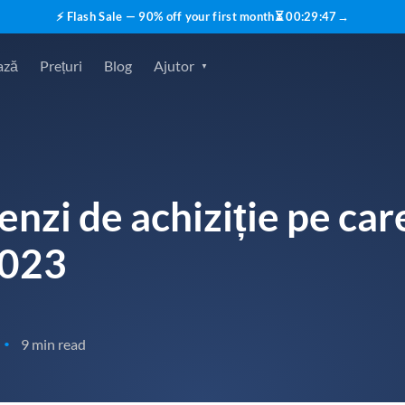
⚡ Flash Sale — 90% off your first month
⏳
00
:
29
:
45
→
ază
Prețuri
Blog
Ajutor
nzi de achiziție pe care
2023
9 min read
•