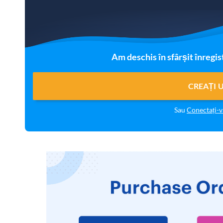
Am deschis în sfârșit înregis
CREAȚI 
Sau
Conectați-