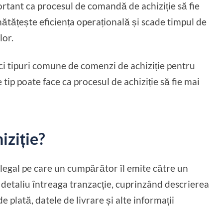
ortant ca procesul de comandă de achiziție să fie
nătățește eficiența operațională și scade timpul de
lor.
nci tipuri comune de comenzi de achiziție pentru
p poate face ca procesul de achiziție să fie mai
iziție?
egal pe care un cumpărător îl emite către un
n detaliu întreaga tranzacție, cuprinzând descrierea
 de plată, datele de livrare și alte informații