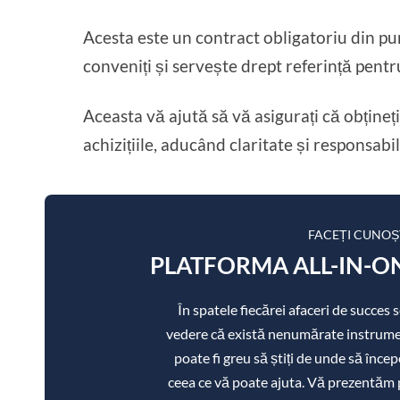
Acesta este un contract obligatoriu din pu
conveniți și servește drept referință pent
Aceasta vă ajută să vă asigurați că obțineți
achizițiile, aducând claritate și responsabil
FACEȚI CUNOȘ
PLATFORMA ALL-IN-ON
În spatele fiecărei afaceri de succes
vedere că există nenumărate instrument
poate fi greu să știți de unde să încep
ceea ce vă poate ajuta. Vă prezentăm