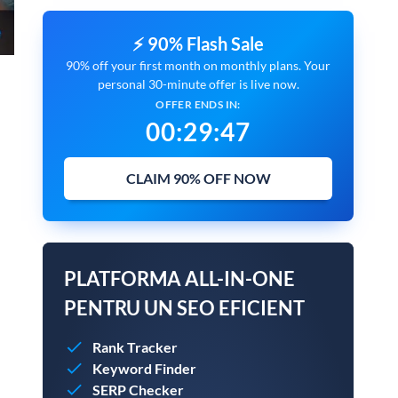
⚡ 90% Flash Sale
90% off your first month on monthly plans. Your
personal 30-minute offer is live now.
OFFER ENDS IN:
00
:
29
:
45
CLAIM 90% OFF NOW
PLATFORMA ALL-IN-ONE
PENTRU UN SEO EFICIENT
Rank Tracker
Keyword Finder
SERP Checker