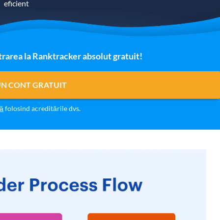
eficient
trarea la Ranktracker absolut gratuit!
UN CONT GRATUIT
vă
folosind acreditările dvs.