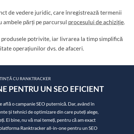
nct de vedere juridic, care înregistrează termenii
ru ambele părți pe parcursul
procesului de achiziție
.
 produsele potrivite, iar livrarea la timp simplifică
itate operațiunilor dvs. de afaceri.
TINȚĂ CU RANKTRACKER
E PENTRU UN SEO EFICIENT
 se află o campanie SEO puternică. Dar, având în
e și tehnici de optimizare din care puteți alege,
eți. Ei bine, nu vă mai temeți, pentru că am exact
 platforma Ranktracker all-in-one pentru un SEO