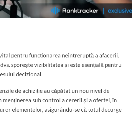
 vital pentru funcționarea neîntreruptă a afacerii.
dvs. sporește vizibilitatea și este esențială pentru
esului decizional.
menzile de achiziție au căpătat un nou nivel de
 menținerea sub control a cererii și a ofertei, în
uturor elementelor, asigurându-se că totul decurge