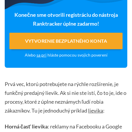
Konečne sme otvorili registráciu do nástroja
Ranktracker úplne zadarmo!
VYTVORENIE BEZPLATNÉHO KONTA
Alebo
sa pri
hláste pomocou svojich poverení
Prvá vec, ktorú potrebujete na rýchle rozšírenie, je
funkčný predajný lievik. Ak si nie ste istí, čo to je, ide o
procesy, ktoré z úplne neznámych ľudí robia
zákazníkov. Tu je jednoduchý príklad
lievika
:
Horná časť lievika
: reklamy na Facebooku a Google