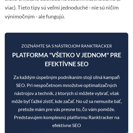
viac). Tieto tipy sú veľmi jednoduché - nie sú ničím
výnimočným - ale fungujú.
ZOZNÁMTE SA S NÁSTROJOM RANKTRACKER
PLATFORMA "VŠETKO V JEDNOM" PRE
EFEKTÍVNE SEO
Za každým úspešným podnikaním stojí silná kampaň
SEO. Pri nespočetnom množstve optimalizačných
nástrojov a techník, z ktorých si môžete vybrať, však
môže byť ťažké zistiť, kde začať. No už sa nemusíte báť,
pretože mám pre vás presne to, čo vám pomôže.
Predstavujem komplexnú platformu Ranktracker na
efektívne SEO