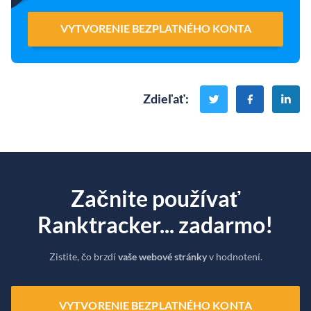
VYTVORENIE BEZPLATNÉHO KONTA
Zdieľať
:
Začnite používať
Ranktracker... zadarmo!
Zistite, čo brzdí
vaše webové stránky
v hodnotení.
VYTVORENIE BEZPLATNÉHO KONTA