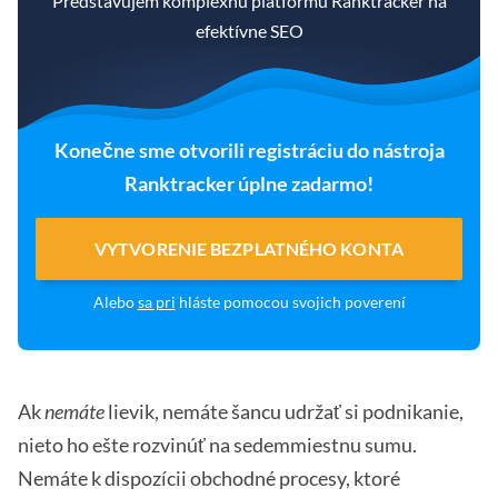
Predstavujem komplexnú platformu Ranktracker na
efektívne SEO
Konečne sme otvorili registráciu do nástroja
Ranktracker úplne zadarmo!
VYTVORENIE BEZPLATNÉHO KONTA
Alebo
sa pri
hláste pomocou svojich poverení
Ak
nemáte
lievik, nemáte šancu udržať si podnikanie,
nieto ho ešte rozvinúť na sedemmiestnu sumu.
Nemáte k dispozícii obchodné procesy, ktoré