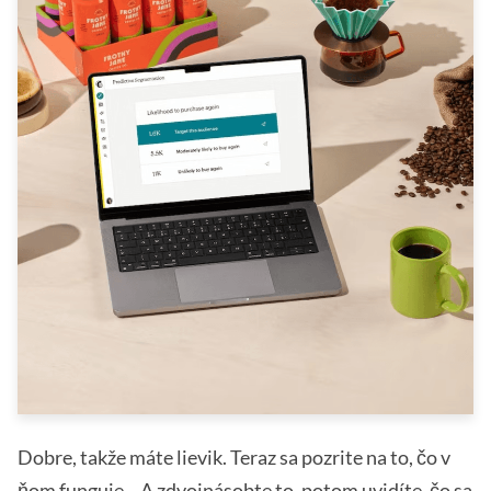
Dobre, takže máte lievik. Teraz sa pozrite na to, čo v
ňom funguje... A zdvojnásobte to, potom uvidíte, čo sa