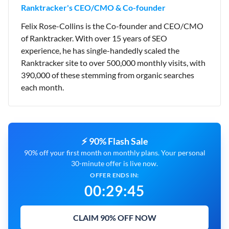
Ranktracker's CEO/CMO & Co-founder
Felix Rose-Collins is the Co-founder and CEO/CMO
of Ranktracker. With over 15 years of SEO
experience, he has single-handedly scaled the
Ranktracker site to over 500,000 monthly visits, with
390,000 of these stemming from organic searches
each month.
⚡ 90% Flash Sale
90% off your first month on monthly plans. Your personal
30-minute offer is live now.
OFFER ENDS IN:
00
:
29
:
43
CLAIM 90% OFF NOW