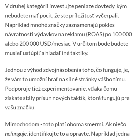
V druhej kategórii investujte peniaze dovtedy, kým
nebudete mať pocit, že ste príležitosť vyčerpali.
Napríklad mnohé značky zaznamenajú pokles
návratnosti výdavkov na reklamu (ROAS) po 100 000
alebo 200 000 USD/mesiac. V určitom bode budete
musieť ustúpiť a hľadať iné taktiky.
Jednou z výhod zdvojnásobenia toho, čo funguje, je,
že vám to umožní hrať na silné stránky vášho tímu.
Podporuje tiež experimentovanie, vďaka čomu
získate stály prísun nových taktík, ktoré fungujú pre
vašu značku.
Mimochodom - toto platí oboma smermi. Ak niečo
nefunguje
, identifikujte to a opravte. Napríklad jedna