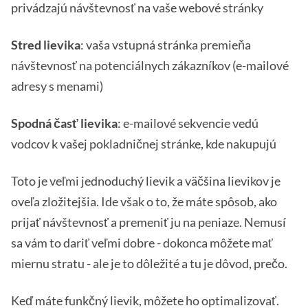
privádzajú návštevnosť na vaše webové stránky
Stred lievika
: vaša vstupná stránka premieňa
návštevnosť na potenciálnych zákazníkov (e-mailové
adresy s menami)
Spodná časť lievika
: e-mailové sekvencie vedú
vodcov k vašej pokladničnej stránke, kde nakupujú
Toto je veľmi jednoduchý lievik a väčšina lievikov je
oveľa zložitejšia. Ide však o to, že máte spôsob, ako
prijať návštevnosť a premeniť ju na peniaze. Nemusí
sa vám to dariť veľmi dobre - dokonca môžete mať
miernu stratu - ale je to dôležité a tu je dôvod, prečo.
Keď máte funkčný lievik, môžete ho optimalizovať.