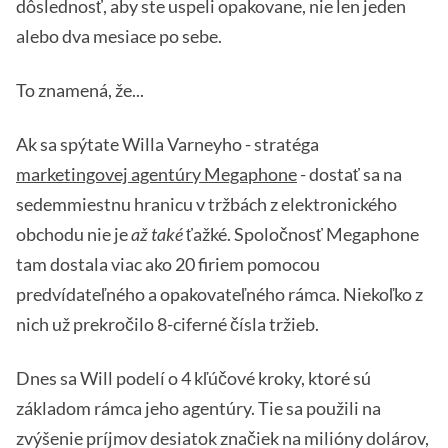
dôslednosť, aby ste uspeli opakovane, nie len jeden
alebo dva mesiace po sebe.
To znamená, že...
Ak sa spýtate Willa Varneyho - stratéga
marketingovej agentúry Megaphone
- dostať sa na
sedemmiestnu hranicu v tržbách z elektronického
obchodu nie je
až také
ťažké. Spoločnosť Megaphone
tam dostala viac ako 20 firiem pomocou
predvídateľného a opakovateľného rámca. Niekoľko z
nich už prekročilo 8-ciferné čísla tržieb.
Dnes sa Will podelí o 4 kľúčové kroky, ktoré sú
základom rámca jeho agentúry. Tie sa použili na
zvýšenie príjmov desiatok značiek na milióny dolárov,