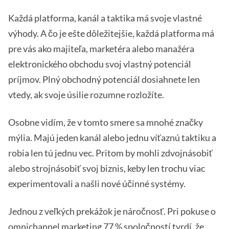
Každá platforma, kanál a taktika má svoje vlastné
výhody. A čo je ešte dôležitejšie, každá platforma má
pre vás ako majiteľa, marketéra alebo manažéra
elektronického obchodu svoj vlastný potenciál
príjmov. Plný obchodný potenciál dosiahnete len
vtedy, ak svoje úsilie rozumne rozložíte.
Osobne vidím, že v tomto smere sa mnohé značky
mýlia. Majú jeden kanál alebo jednu víťaznú taktiku a
robia len tú jednu vec. Pritom by mohli zdvojnásobiť
alebo strojnásobiť svoj biznis, keby len trochu viac
experimentovali a našli nové účinné systémy.
Jednou z veľkých prekážok je náročnosť. Pri pokuse o
omnichannel marketing
77 % spoločností
tvrdí, že