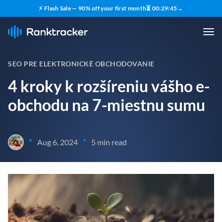
⚡ Flash Sale — 90% off your first month
⏳
00
:
29
:
43
→
SEO PRE ELEKTRONICKÉ OBCHODOVANIE
4 kroky k rozšíreniu vášho e-
obchodu na 7-miestnu sumu
•
•
Aug 6, 2024
5 min read