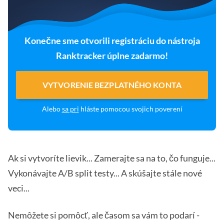
Konečne sme otvorili registráciu do nástroja
Ranktracker úplne zadarmo!
VYTVORENIE BEZPLATNÉHO KONTA
Alebo
sa pri
hláste pomocou svojich poverení
Ak si vytvoríte lievik... Zamerajte sa na to, čo funguje...
Vykonávajte A/B split testy... A skúšajte stále nové
veci...
Nemôžete si pomôcť, ale časom sa vám to podarí -