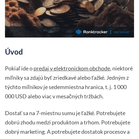
Úvod
Pokiaľ ide o
predaj v elektronickom obchode
, niektoré
míľniky sa zdajú byť zriedkavé alebo ťažké. Jedným z
týchto míľnikov je sedemmiestna hranica, t. j. 1 000
000 USD alebo viac v mesačných tržbách.
Dostať sa na 7-miestnu sumu je ťažké. Potrebujete
dobrú zhodu medzi produktom a trhom. Potrebujete
dobrý marketing. A potrebujete dostatok procesov a