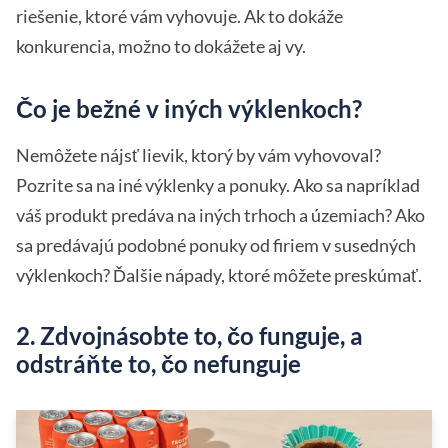
riešenie, ktoré vám vyhovuje. Ak to dokáže
konkurencia, možno to dokážete aj vy.
Čo je bežné v iných výklenkoch?
Nemôžete nájsť lievik, ktorý by vám vyhovoval?
Pozrite sa na iné výklenky a ponuky. Ako sa napríklad
váš produkt predáva na iných trhoch a územiach? Ako
sa predávajú podobné ponuky od firiem v susedných
výklenkoch? Ďalšie nápady, ktoré môžete preskúmať.
2. Zdvojnásobte to, čo funguje, a
odstráňte to, čo nefunguje