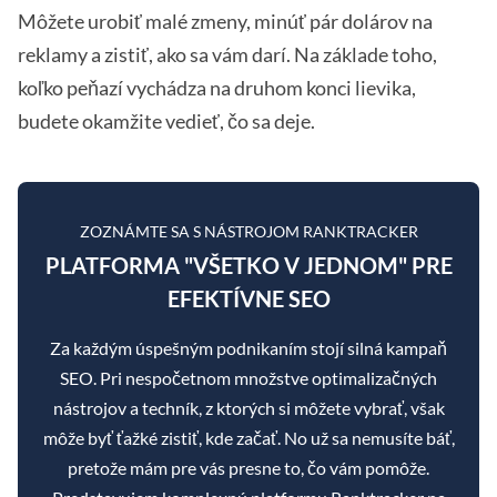
Môžete urobiť malé zmeny, minúť pár dolárov na
reklamy a zistiť, ako sa vám darí. Na základe toho,
koľko peňazí vychádza na druhom konci lievika,
budete okamžite vedieť, čo sa deje.
ZOZNÁMTE SA S NÁSTROJOM RANKTRACKER
PLATFORMA "VŠETKO V JEDNOM" PRE
EFEKTÍVNE SEO
Za každým úspešným podnikaním stojí silná kampaň
SEO. Pri nespočetnom množstve optimalizačných
nástrojov a techník, z ktorých si môžete vybrať, však
môže byť ťažké zistiť, kde začať. No už sa nemusíte báť,
pretože mám pre vás presne to, čo vám pomôže.