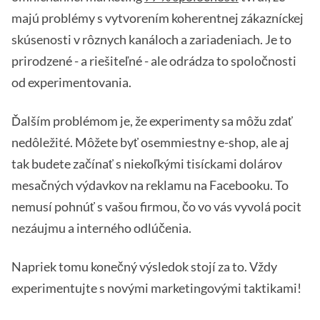
majú problémy s vytvorením koherentnej zákazníckej
skúsenosti v rôznych kanáloch a zariadeniach. Je to
prirodzené - a riešiteľné - ale odrádza to spoločnosti
od experimentovania.
Ďalším problémom je, že experimenty sa môžu zdať
nedôležité. Môžete byť osemmiestny e-shop, ale aj
tak budete začínať s niekoľkými tisíckami dolárov
mesačných výdavkov na reklamu na Facebooku. To
nemusí pohnúť s vašou firmou, čo vo vás vyvolá pocit
nezáujmu a interného odlúčenia.
Napriek tomu konečný výsledok stojí za to. Vždy
experimentujte s novými marketingovými taktikami!