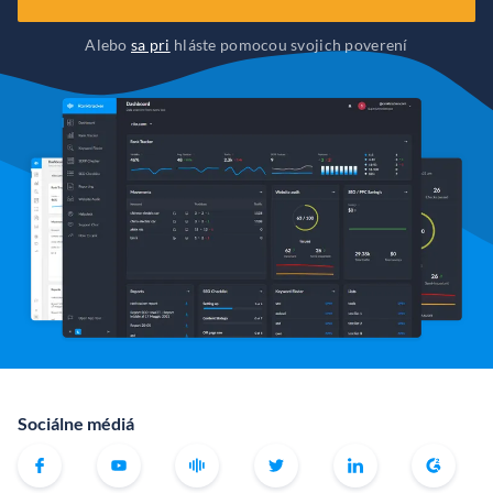
Alebo
sa pri
hláste pomocou svojich poverení
Sociálne médiá