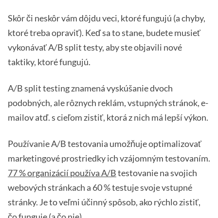
Skôr či neskôr vám dôjdu veci, ktoré fungujú (a chyby,
ktoré treba opraviť). Keď sa to stane, budete musieť
vykonávať A/B split testy, aby ste objavili nové
taktiky, ktoré fungujú.
A/B split testing znamená vyskúšanie dvoch
podobných, ale rôznych reklám, vstupných stránok, e-
mailov atď. s cieľom zistiť, ktorá z nich má lepší výkon.
Používanie A/B testovania umožňuje optimalizovať
marketingové prostriedky ich vzájomným testovaním.
77 % organizácií používa A/B
testovanie na svojich
webových stránkach a 60 % testuje svoje vstupné
stránky. Je to veľmi účinný spôsob, ako rýchlo zistiť,
čo funguje (a čo nie).