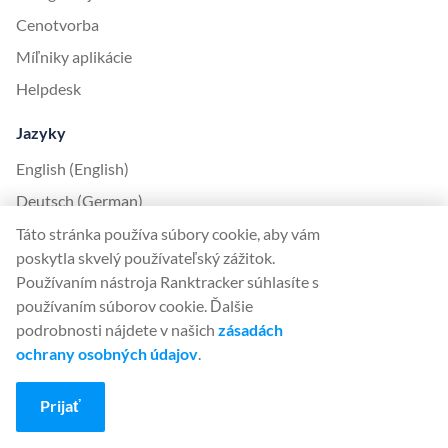
Cenotvorba
Míľniky aplikácie
Helpdesk
Jazyky
English (English)
Deutsch (German)
Español (Spanish)
Táto stránka používa súbory cookie, aby vám
poskytla skvelý používateľský zážitok.
Français (French)
Používaním nástroja Ranktracker súhlasíte s
Italiano (Italian)
používaním súborov cookie. Ďalšie
日本語 (Japanese)
podrobnosti nájdete v našich
zásadách
ochrany osobných údajov
.
Nederlands (Nederlands)
Polski (Polish)
Prijať
Português (Portuguese)