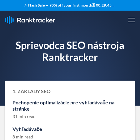
⚡ Flash Sale — 90% off your first month
⏳
00
:
29
:
45
→
Sprievodca SEO nástroja
Ranktracker
1. ZÁKLADY SEO
Pochopenie optimalizácie pre vyhľadávače na
stránke
31 min read
Vyhľadávače
8 min read