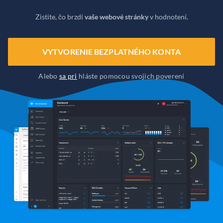
Zistite, čo brzdí
vaše webové stránky
v hodnotení.
VYTVORENIE BEZPLATNÉHO KONTA
Alebo
sa pri
hláste pomocou svojich poverení