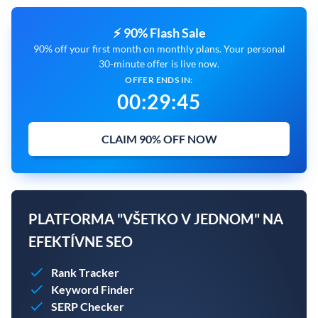
⚡ 90% Flash Sale
90% off your first month on monthly plans. Your personal
30-minute offer is live now.
OFFER ENDS IN:
00
:
29
:
43
CLAIM 90% OFF NOW
PLATFORMA "VŠETKO V JEDNOM" NA
EFEKTÍVNE SEO
Rank Tracker
Keyword Finder
SERP Checker