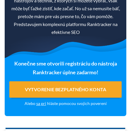
nástrojov a techník, z ktorých si môžete vybrať, však
môže byť ťažké zistiť, kde začať. No už sa nemusíte báť,
pretože mám pre vás presne to, čo vám pomôže.
Predstavujem komplexnú platformu Ranktracker na
efektívne SEO
Konečne sme otvorili registráciu do nástroja
Ranktracker úplne zadarmo!
VYTVORENIE BEZPLATNÉHO KONTA
Alebo
sa pri
hláste pomocou svojich poverení