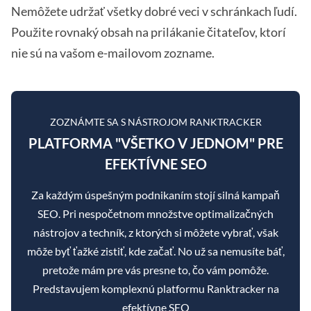
Nemôžete udržať všetky dobré veci v schránkach ľudí.
Použite rovnaký obsah na prilákanie čitateľov, ktorí
nie sú na vašom e-mailovom zozname.
ZOZNÁMTE SA S NÁSTROJOM RANKTRACKER
PLATFORMA "VŠETKO V JEDNOM" PRE
EFEKTÍVNE SEO
Za každým úspešným podnikaním stojí silná kampaň
SEO. Pri nespočetnom množstve optimalizačných
nástrojov a techník, z ktorých si môžete vybrať, však
môže byť ťažké zistiť, kde začať. No už sa nemusíte báť,
pretože mám pre vás presne to, čo vám pomôže.
Predstavujem komplexnú platformu Ranktracker na
efektívne SEO