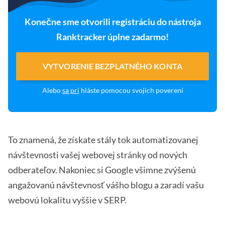
Konečne sme otvorili registráciu do nástroja
Ranktracker úplne zadarmo!
VYTVORENIE BEZPLATNÉHO KONTA
Alebo
sa pri
hláste pomocou svojich poverení
To znamená, že získate stály tok automatizovanej
návštevnosti vašej webovej stránky od nových
odberateľov. Nakoniec si Google všimne zvýšenú
angažovanú návštevnosť vášho blogu a zaradí vašu
webovú lokalitu vyššie v SERP.