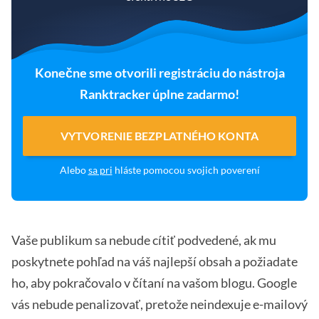
Konečne sme otvorili registráciu do nástroja
Ranktracker úplne zadarmo!
VYTVORENIE BEZPLATNÉHO KONTA
Alebo
sa pri
hláste pomocou svojich poverení
Vaše publikum sa nebude cítiť podvedené, ak mu
poskytnete pohľad na váš najlepší obsah a požiadate
ho, aby pokračovalo v čítaní na vašom blogu. Google
vás nebude penalizovať, pretože neindexuje e-mailový