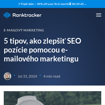
⚡ Flash Sale — 90% off your first month
⏳
00
:
29
:
43
→
E-MAILOVÝ MARKETING
5 tipov, ako zlepšiť SEO
pozície pomocou e-
mailového marketingu
•
•
Jul 31, 2024
4 min read