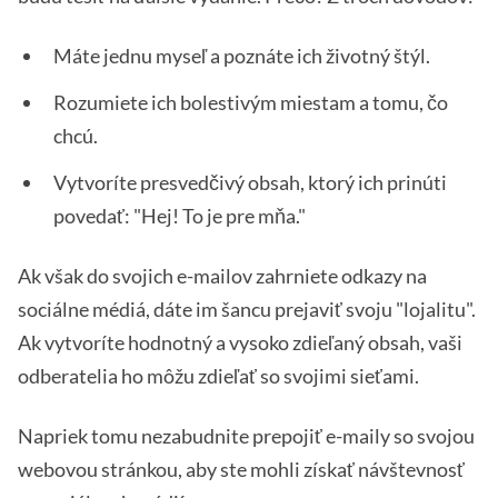
Máte jednu myseľ a poznáte ich životný štýl.
Rozumiete ich bolestivým miestam a tomu, čo
chcú.
Vytvoríte presvedčivý obsah, ktorý ich prinúti
povedať: "Hej! To je pre mňa."
Ak však do svojich e-mailov zahrniete odkazy na
sociálne médiá, dáte im šancu prejaviť svoju "lojalitu".
Ak vytvoríte hodnotný a vysoko zdieľaný obsah, vaši
odberatelia ho môžu zdieľať so svojimi sieťami.
Napriek tomu nezabudnite prepojiť e-maily so svojou
webovou stránkou, aby ste mohli získať návštevnosť