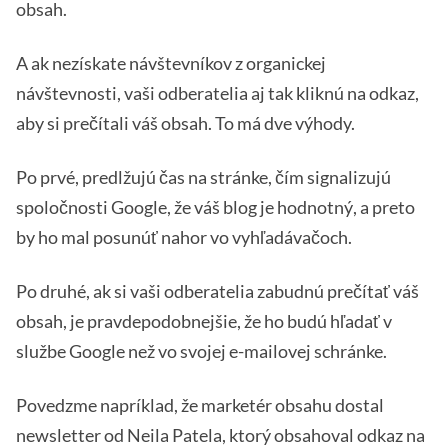
obsah.
A ak nezískate návštevníkov z organickej
návštevnosti, vaši odberatelia aj tak kliknú na odkaz,
aby si prečítali váš obsah. To má dve výhody.
Po prvé, predlžujú čas na stránke, čím signalizujú
spoločnosti Google, že váš blog je hodnotný, a preto
by ho mal posunúť nahor vo vyhľadávačoch.
Po druhé, ak si vaši odberatelia zabudnú prečítať váš
obsah, je pravdepodobnejšie, že ho budú hľadať v
službe Google než vo svojej e-mailovej schránke.
Povedzme napríklad, že marketér obsahu dostal
newsletter od Neila Patela, ktorý obsahoval odkaz na