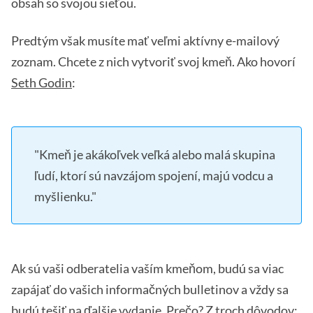
obsah so svojou sieťou.
Predtým však musíte mať veľmi aktívny e-mailový
zoznam. Chcete z nich vytvoriť svoj kmeň. Ako hovorí
Seth Godin
:
"Kmeň je akákoľvek veľká alebo malá skupina
ľudí, ktorí sú navzájom spojení, majú vodcu a
myšlienku."
Ak sú vaši odberatelia vaším kmeňom, budú sa viac
zapájať do vašich informačných bulletinov a vždy sa
budú tešiť na ďalšie vydanie. Prečo? Z troch dôvodov: