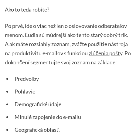
Ako to teda robíte?
Po prvé, ide o viac než len o oslovovanie odberateľov
menom. Ľudia sú múdrejší ako tento starý dobrý trik.
A ak máte rozsiahly zoznam, zvážte použitie nástroja
na produktivitu e-mailov s funkciou
zlúčenia pošty
. Po
dokončení segmentujte svoj zoznam na základe:
Predvoľby
Pohlavie
Demografické údaje
Minulé zapojenie do e-mailu
Geografická oblasť.