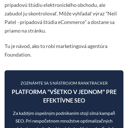
prípadovú štúdiu elektronického obchodu, ale
zabudol ju skontrolovať. Môže vyhľadať výraz "Neil
Patel - prípadová štúdia eCommerce" a dostane sa
priamo na stránku.
Tu je návod, ako to robí marketingová agentúra
Foundation.
ZOZNÁMTE SA S NÁSTROJOM RANKTRACKER
PLATFORMA "VŠETKO V JEDNOM" PRE
EFEKTÍVNE SEO
Za každým úspešným podnikaním stojí silná kampaň
SEO. Pri nespočetnom množstve optimalizačných