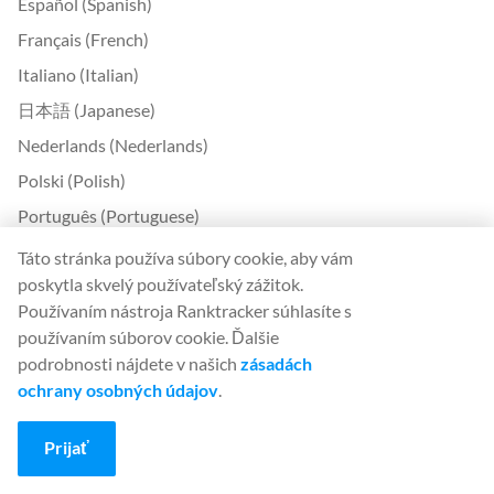
Español (Spanish)
Français (French)
Italiano (Italian)
日本語 (Japanese)
Nederlands (Nederlands)
Polski (Polish)
Português (Portuguese)
Svenska (Swedish)
Táto stránka používa súbory cookie, aby vám
poskytla skvelý používateľský zážitok.
Türkçe (Turkish)
Používaním nástroja Ranktracker súhlasíte s
中文 (Chinese)
používaním súborov cookie. Ďalšie
Български (Bulgarian)
podrobnosti nájdete v našich
zásadách
ochrany osobných údajov
.
Čeština (Czech)
Dansk (Danish)
Prijať
Ελληνικά (Greek)