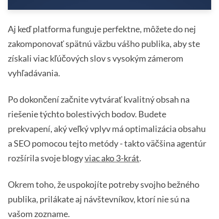
Aj keď platforma funguje perfektne, môžete do nej
zakomponovať spätnú väzbu vášho publika, aby ste
získali viac kľúčových slov s vysokým zámerom
vyhľadávania.
Po dokončení začnite vytvárať kvalitný obsah na
riešenie týchto bolestivých bodov. Budete
prekvapení, aký veľký vplyv má optimalizácia obsahu
a SEO pomocou tejto metódy - takto väčšina agentúr
rozšírila svoje blogy
viac ako 3-krát
.
Okrem toho, že uspokojíte potreby svojho bežného
publika, prilákate aj návštevníkov, ktorí nie sú na
vašom zozname.