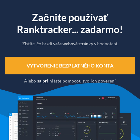
Začnite používať
Ranktracker... zadarmo!
Zistite, čo brzdí
vaše webové stránky
v hodnotení.
VYTVORENIE BEZPLATNÉHO KONTA
Alebo
sa pri
hláste pomocou svojich poverení