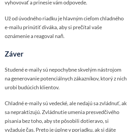
vyhovovať a prinesie vám odpovede.
Už od úvodného riadku je hlavným cieľom chladného
e-mailu prinútiť diváka, aby si prečítal vaše
oznámenie a reagoval naň.
Záver
Studené e-maily sú nepochybne skvelým nástrojom
na generovanie potenciálnych zákazníkov, ktorý z nich
urobí budúcich klientov.
Chladné e-maily sú vedecké, ale nedajú sa zvládnuť, ak
sa nepraktizujú. Zvládnutie umenia presvedčivého
písania bez toho, aby ste pôsobili dotieravo, si
vyžaduje čas. Preto je úplne v poriadku, ak si dáte