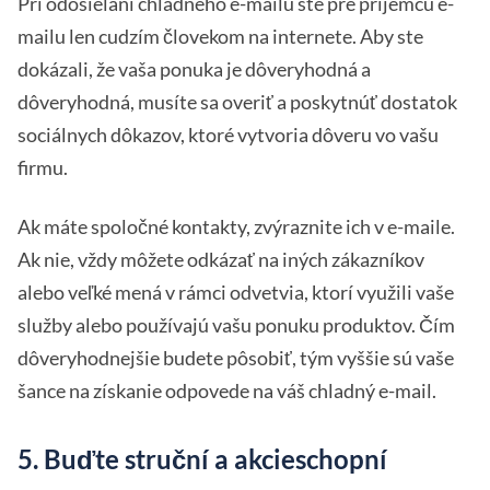
Pri odosielaní chladného e-mailu ste pre príjemcu e-
mailu len cudzím človekom na internete. Aby ste
dokázali, že vaša ponuka je dôveryhodná a
dôveryhodná, musíte sa overiť a poskytnúť dostatok
sociálnych dôkazov, ktoré vytvoria dôveru vo vašu
firmu.
Ak máte spoločné kontakty, zvýraznite ich v e-maile.
Ak nie, vždy môžete odkázať na iných zákazníkov
alebo veľké mená v rámci odvetvia, ktorí využili vaše
služby alebo používajú vašu ponuku produktov. Čím
dôveryhodnejšie budete pôsobiť, tým vyššie sú vaše
šance na získanie odpovede na váš chladný e-mail.
5. Buďte struční a akcieschopní