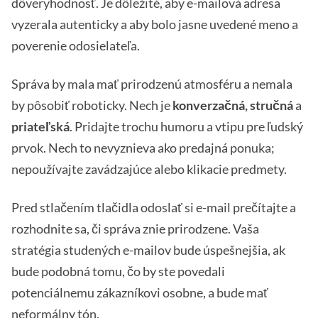
dôveryhodnosť. Je dôležité, aby e-mailová adresa
vyzerala autenticky a aby bolo jasne uvedené meno a
poverenie odosielateľa.
Správa by mala mať prirodzenú atmosféru a nemala
by pôsobiť roboticky. Nech je
konverzačná, stručná
a
priateľská
. Pridajte trochu humoru a vtipu pre ľudský
prvok. Nech to nevyznieva ako predajná ponuka;
nepoužívajte zavádzajúce alebo klikacie predmety.
Pred stlačením tlačidla odoslať si e-mail prečítajte a
rozhodnite sa, či správa znie prirodzene. Vaša
stratégia studených e-mailov bude úspešnejšia, ak
bude podobná tomu, čo by ste povedali
potenciálnemu zákazníkovi osobne, a bude mať
neformálny tón.