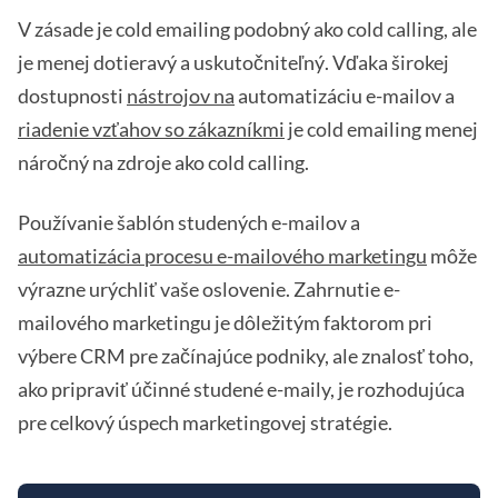
V zásade je cold emailing podobný ako cold calling, ale
je menej dotieravý a uskutočniteľný. Vďaka širokej
dostupnosti
nástrojov na
automatizáciu e-mailov a
riadenie vzťahov so zákazníkmi
je cold emailing menej
náročný na zdroje ako cold calling.
Používanie šablón studených e-mailov a
automatizácia procesu e-mailového marketingu
môže
výrazne urýchliť vaše oslovenie. Zahrnutie e-
mailového marketingu je dôležitým faktorom pri
výbere CRM pre začínajúce podniky, ale znalosť toho,
ako pripraviť účinné studené e-maily, je rozhodujúca
pre celkový úspech marketingovej stratégie.