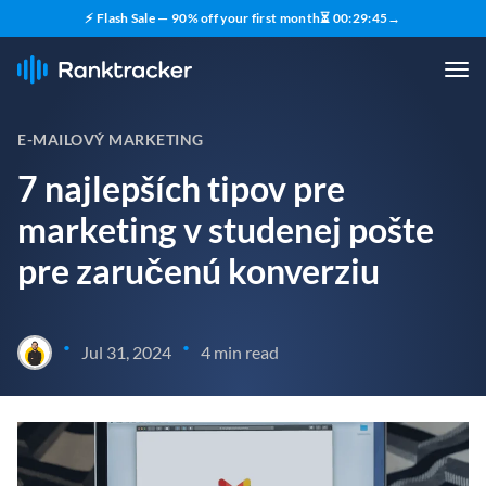
⚡ Flash Sale — 90% off your first month
⏳
00
:
29
:
44
→
E-MAILOVÝ MARKETING
7 najlepších tipov pre
marketing v studenej pošte
pre zaručenú konverziu
•
•
Jul 31, 2024
4 min read