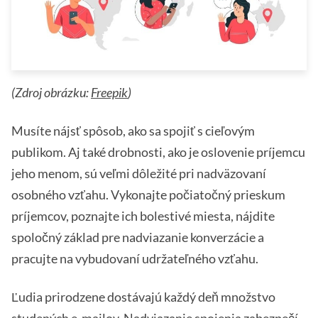
(Zdroj obrázku:
Freepik
)
Musíte nájsť spôsob, ako sa spojiť s cieľovým
publikom. Aj také drobnosti, ako je oslovenie príjemcu
jeho menom, sú veľmi dôležité pri nadväzovaní
osobného vzťahu. Vykonajte počiatočný prieskum
príjemcov, poznajte ich bolestivé miesta, nájdite
spoločný základ pre nadviazanie konverzácie a
pracujte na vybudovaní udržateľného vzťahu.
Ľudia prirodzene dostávajú každý deň množstvo
studených e-mailov. Nadviazanie spojenia zabezpečí,