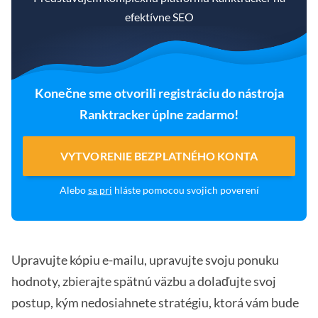
efektívne SEO
Konečne sme otvorili registráciu do nástroja
Ranktracker úplne zadarmo!
VYTVORENIE BEZPLATNÉHO KONTA
Alebo
sa pri
hláste pomocou svojich poverení
Upravujte kópiu e-mailu, upravujte svoju ponuku
hodnoty, zbierajte spätnú väzbu a dolaďujte svoj
postup, kým nedosiahnete stratégiu, ktorá vám bude