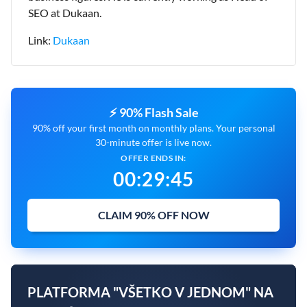
SEO at Dukaan.
Link:
Dukaan
⚡ 90% Flash Sale
90% off your first month on monthly plans. Your personal
30-minute offer is live now.
OFFER ENDS IN:
00
:
29
:
44
CLAIM 90% OFF NOW
PLATFORMA "VŠETKO V JEDNOM" NA