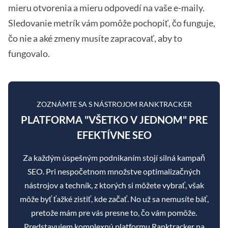
mieru otvorenia a mieru odpovedí na vaše e-maily.
Sledovanie metrík vám pomôže pochopiť, čo funguje,
čo nie a aké zmeny musíte zapracovať, aby to
fungovalo.
ZOZNÁMTE SA S NÁSTROJOM RANKTRACKER
PLATFORMA "VŠETKO V JEDNOM" PRE
EFEKTÍVNE SEO
Za každým úspešným podnikaním stojí silná kampaň
SEO. Pri nespočetnom množstve optimalizačných
nástrojov a techník, z ktorých si môžete vybrať, však
môže byť ťažké zistiť, kde začať. No už sa nemusíte báť,
pretože mám pre vás presne to, čo vám pomôže.
Predstavujem komplexnú platformu Ranktracker na