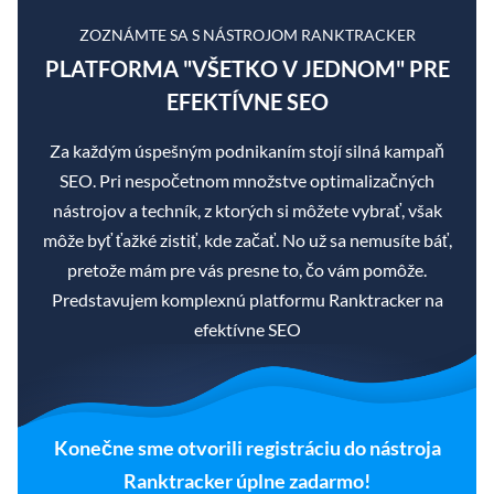
ZOZNÁMTE SA S NÁSTROJOM RANKTRACKER
PLATFORMA "VŠETKO V JEDNOM" PRE
EFEKTÍVNE SEO
Za každým úspešným podnikaním stojí silná kampaň
SEO. Pri nespočetnom množstve optimalizačných
nástrojov a techník, z ktorých si môžete vybrať, však
môže byť ťažké zistiť, kde začať. No už sa nemusíte báť,
pretože mám pre vás presne to, čo vám pomôže.
Predstavujem komplexnú platformu Ranktracker na
efektívne SEO
Konečne sme otvorili registráciu do nástroja
Ranktracker úplne zadarmo!