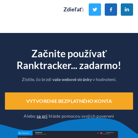
Zdieľať
:
Začnite používať
Ranktracker... zadarmo!
Zistite, čo brzdí
vaše webové stránky
v hodnotení.
VYTVORENIE BEZPLATNÉHO KONTA
Alebo
sa pri
hláste pomocou svojich poverení