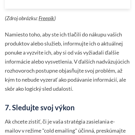
(Zdroj obrázku:
Freepik
)
Namiesto toho, aby ste ich tlačili do nákupu vašich
produktov alebo služieb, informujte ich o aktuálnej
ponuke a vyzvite ich, aby si od vás vyžiadali ďalšie
informácie alebo vysvetlenia. V ďalších nadväzujúcich
rozhovoroch postupne objasňujte svoj problém, až
kým to nebude vyzerať ako podávanie informácií, ale
skôr ako logický sled udalostí.
7. Sledujte svoj výkon
Ak chcete zistiť, či je vaša stratégia zasielania e-
mailov v režime "cold emailing" účinná, preskúmajte