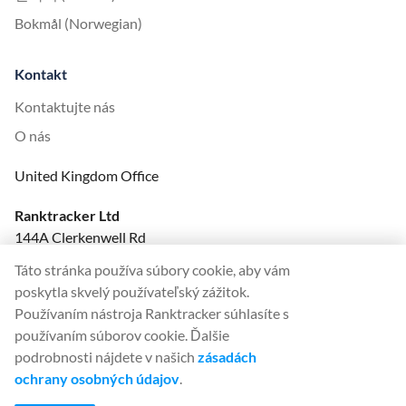
Bokmål (Norwegian)
Kontakt
Kontaktujte nás
O nás
United Kingdom Office
Ranktracker Ltd
144A Clerkenwell Rd
London, EC1R 5DF
Táto stránka používa súbory cookie, aby vám
Company No: 08820809
poskytla skvelý používateľský zážitok.
felix@ranktracker.com
Používaním nástroja Ranktracker súhlasíte s
používaním súborov cookie. Ďalšie
podrobnosti nájdete v našich
zásadách
ochrany osobných údajov
.
2015 -
2026
© Ranktracker. All Rights Reserved.