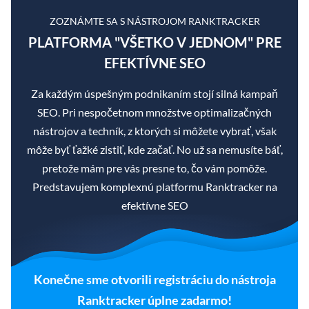
ZOZNÁMTE SA S NÁSTROJOM RANKTRACKER
PLATFORMA "VŠETKO V JEDNOM" PRE
EFEKTÍVNE SEO
Za každým úspešným podnikaním stojí silná kampaň
SEO. Pri nespočetnom množstve optimalizačných
nástrojov a techník, z ktorých si môžete vybrať, však
môže byť ťažké zistiť, kde začať. No už sa nemusíte báť,
pretože mám pre vás presne to, čo vám pomôže.
Predstavujem komplexnú platformu Ranktracker na
efektívne SEO
Konečne sme otvorili registráciu do nástroja
Ranktracker úplne zadarmo!