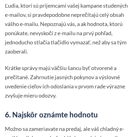
Ľudia, ktorí sú príjemcami vašej kampane studených
e-mailov, si pravdepodobne neprečítajú celý obsah
vášho e-mailu. Nepoznajú vás, a ak hodnota, ktorú
ponúkate, nevyskočí z e-mailu na prvý pohľad,
jednoducho stlačia tlačidlo vymazať, než aby sa tým
zaoberali.
Krátke správy majú väčšiu šancu byť otvorené a
prečítané. Zahrnutie jasných pokynov a výslovné
uvedenie cieľov ich odoslania v prvom rade výrazne
zvyšuje mieru odozvy.
6. Najskôr oznámte hodnotu
Možno sa zameriavate na predaj, ale váš chladný e-