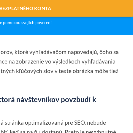
 BEZPLATNÉHO KONTA
e pomocou svojich poverení
borov, ktoré vyhľadávačom napovedajú, čoho sa
nce na zobrazenie vo výsledkoch vyhľadávania
tných kľúčových slov v texte obrázka môže tiež
 ktorá návštevníkov povzbudí k
pná stránka optimalizovaná pre SEO, nebude
biť, keď sa na ňu dostanú. Preto je nevyhnutné,