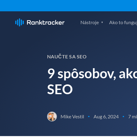
Nástroje
Ako to fungu
NAUČTE SA SEO
9 spôsobov, ak
SEO
Mike Vestil
Aug 6, 2024
7 mi
•
•