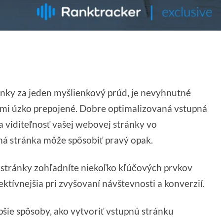
nky za jeden myšlienkový prúd, je nevyhnutné
eľmi úzko prepojené. Dobre optimalizovaná vstupná
 viditeľnosť vašej webovej stránky vo
ná stránka môže spôsobiť pravý opak.
j stránky zohľadníte niekoľko kľúčových prvkov
ktívnejšia pri zvyšovaní návštevnosti a konverzií.
pšie spôsoby, ako vytvoriť vstupnú stránku