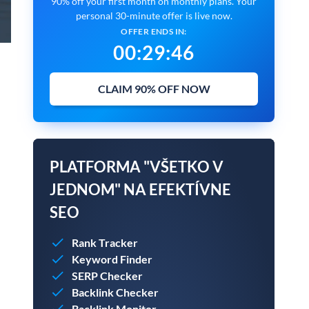
90% off your first month on monthly plans. Your
personal 30-minute offer is live now.
OFFER ENDS IN:
00
:
29
:
45
CLAIM 90% OFF NOW
PLATFORMA "VŠETKO V
JEDNOM" NA EFEKTÍVNE
SEO
Rank Tracker
Keyword Finder
SERP Checker
Backlink Checker
Backlink Monitor