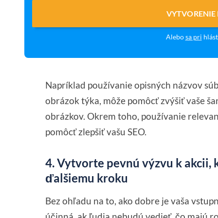
VYTVORENIE
Alebo
sa pri
hlást
Napríklad používanie opisných názvov sú
obrázok týka, môže pomôcť zvýšiť vaše ša
obrázkov. Okrem toho, používanie relevan
pomôcť zlepšiť vašu SEO.
4. Vytvorte pevnú výzvu k akcii,
ďalšiemu kroku
Bez ohľadu na to, ako dobre je vaša vstu
účinná, ak ľudia nebudú vedieť, čo majú ro