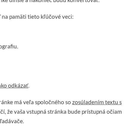
 na pamäti tieto kľúčové veci:
ografiu.
hko odkázať
.
stránke má veľa spoločného so
zosúladením textu s
čí, že vaša vstupná stránka bude prístupná očiam
yhľadávače.