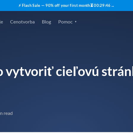
⚡ Flash Sale — 90% off your first month
⏳
00
:
29
:
45
→
je
Cenotvorba
Blog
Pomoc
o vytvoriť cieľovú strá
n read