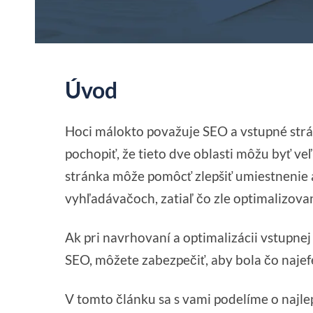
Úvod
Hoci málokto považuje SEO a vstupné strá
pochopiť, že tieto dve oblasti môžu byť v
stránka môže pomôcť zlepšiť umiestnenie a
vyhľadávačoch, zatiaľ čo zle optimalizova
Ak pri navrhovaní a optimalizácii vstupne
SEO, môžete zabezpečiť, aby bola čo najefe
V tomto článku sa s vami podelíme o najle