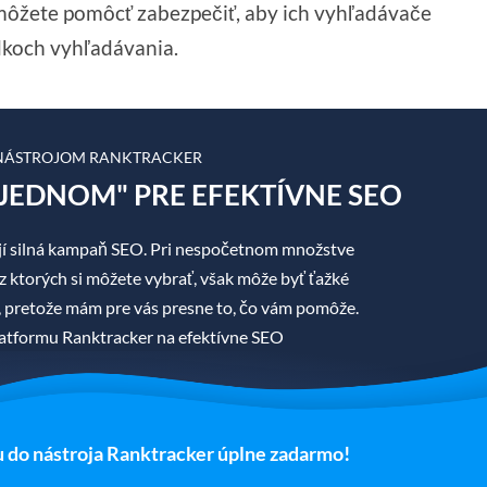
 môžete pomôcť zabezpečiť, aby ich vyhľadávače
dkoch vyhľadávania.
 NÁSTROJOM RANKTRACKER
JEDNOM" PRE EFEKTÍVNE SEO
í silná kampaň SEO. Pri nespočetnom množstve
z ktorých si môžete vybrať, však môže byť ťažké
áť, pretože mám pre vás presne to, čo vám pomôže.
tformu Ranktracker na efektívne SEO
u do nástroja Ranktracker úplne zadarmo!