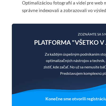
Optimalizáciou fotografií a videí pre web
správne indexovali a zobrazovali vo výsle
ZOZNÁMTE SA S
PLATFORMA "VŠETKO V 
Za každým úspešným podnikaním stoj
optimalizačných nástrojov a techník, 
zistiť, kde začať. No už sa nemusíte b
Predstavujem komplexnú pla
Konečne sme otvorili registráci