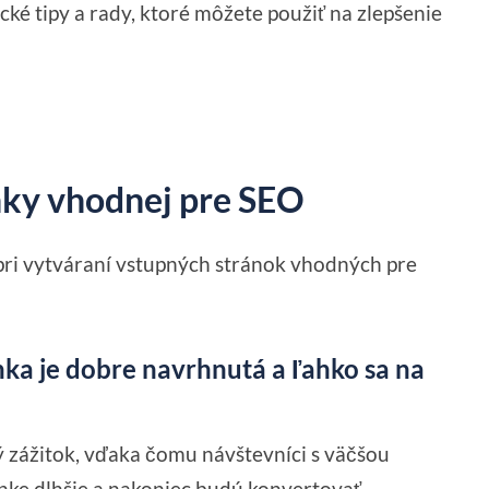
é tipy a rady, ktoré môžete použiť na zlepšenie
nky vhodnej pre SEO
ť pri vytváraní vstupných stránok vhodných pre
ánka je dobre navrhnutá a ľahko sa na
ý zážitok, vďaka čomu návštevníci s väčšou
ke dlhšie a nakoniec budú konvertovať.