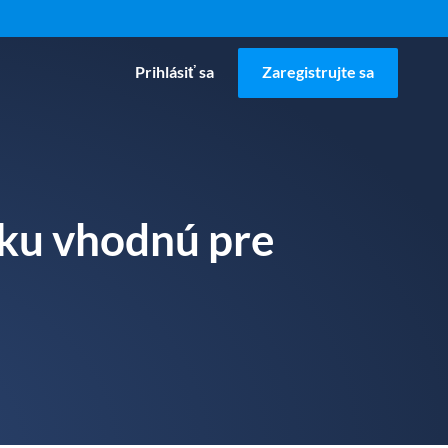
Prihlásiť sa
Zaregistrujte sa
nku vhodnú pre