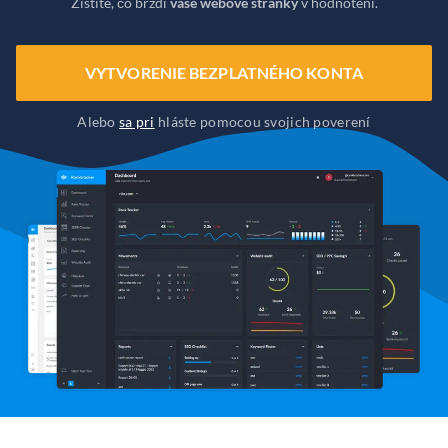
Zistite, čo brzdí
vaše webové stránky
v hodnotení.
VYTVORENIE BEZPLATNÉHO KONTA
Alebo
sa pri
hláste pomocou svojich poverení