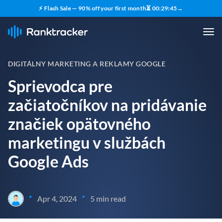
⚡ Flash Sale — 90% off your first month
⏳
00
:
29
:
43
→
DIGITÁLNY MARKETING A REKLAMY GOOGLE
Sprievodca pre
začiatočníkov na pridávanie
značiek opätovného
marketingu v službách
Google Ads
•
•
Apr 4, 2024
5 min read