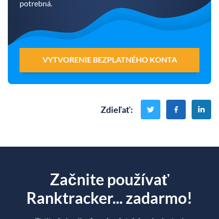
potrebná.
VYTVORENIE BEZPLATNÉHO KONTA
Zdieľať
:
Začnite používať
Ranktracker... zadarmo!