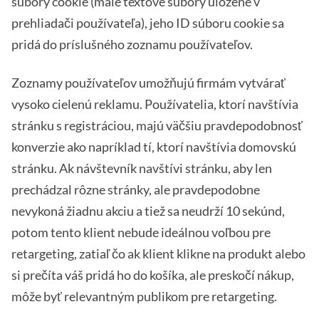
súbory cookie (malé textové súbory uložené v
prehliadači používateľa), jeho ID súboru cookie sa
pridá do príslušného zoznamu používateľov.
Zoznamy používateľov umožňujú firmám vytvárať
vysoko cielenú reklamu. Používatelia, ktorí navštívia
stránku s registráciou, majú väčšiu pravdepodobnosť
konverzie ako napríklad tí, ktorí navštívia domovskú
stránku. Ak návštevník navštívi stránku, aby len
prechádzal rôzne stránky, ale pravdepodobne
nevykoná žiadnu akciu a tiež sa neudrží 10 sekúnd,
potom tento klient nebude ideálnou voľbou pre
retargeting, zatiaľ čo ak klient klikne na produkt alebo
si prečíta váš pridá ho do košíka, ale preskočí nákup,
môže byť relevantným publikom pre retargeting.