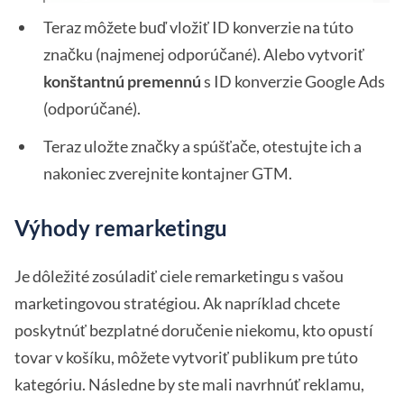
Teraz môžete buď vložiť ID konverzie na túto
značku (najmenej odporúčané). Alebo vytvoriť
konštantnú premennú
s ID konverzie Google Ads
(odporúčané).
Teraz uložte značky a spúšťače, otestujte ich a
nakoniec zverejnite kontajner GTM.
Výhody remarketingu
Je dôležité zosúladiť ciele remarketingu s vašou
marketingovou stratégiou. Ak napríklad chcete
poskytnúť bezplatné doručenie niekomu, kto opustí
tovar v košíku, môžete vytvoriť publikum pre túto
kategóriu. Následne by ste mali navrhnúť reklamu,