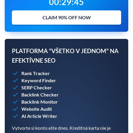
00
:
29
:
43
CLAIM 90% OFF NOW
PLATFORMA "VŠETKO V JEDNOM" NA
EFEKTÍVNE SEO
Rank Tracker
Keyword Finder
SERP Checker
Backlink Checker
Backlink Monitor
Website Audit
AI Article Writer
Vytvorte si konto ešte dnes. Kreditná karta nie je