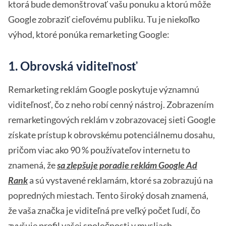
ktorá bude demonštrovať vašu ponuku a ktorú môže
Google zobraziť cieľovému publiku. Tu je niekoľko
výhod, ktoré ponúka remarketing Google:
1. Obrovská viditeľnosť
Remarketing reklám Google poskytuje významnú
viditeľnosť, čo z neho robí cenný nástroj. Zobrazením
remarketingových reklám v zobrazovacej sieti Google
získate prístup k obrovskému potenciálnemu dosahu,
pričom viac ako 90 % používateľov internetu to
znamená, že
sa zlepšuje poradie reklám Google Ad
Rank
a sú vystavené reklamám, ktoré sa zobrazujú na
popredných miestach. Tento široký dosah znamená,
že vaša značka je viditeľná pre veľký počet ľudí, čo
zvyšuje profil vašej spoločnosti v mysliach