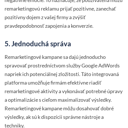
negatívne emócie. To naznačuje, že používatelia môžu
remarketingovú reklamu prijať pozitívne, zanechať
pozitívny dojem z vašej firmy a zvýšiť
pravdepodobnosť zapojenia a konverzie.
5. Jednoduchá správa
Remarketingové kampane sa dajú jednoducho
spravovať prostredníctvom služby Google AdWords
napriek ich potenciálnej zložitosti. Táto integrovaná
platforma umožňuje firmám efektívne riadiť
remarketingové aktivity a vykonávať potrebné úpravy
a optimalizácie s cieľom maximalizovať výsledky.
Remarketingové kampane môžu dosahovať dobré
výsledky, ak sú k dispozícii správne nástroje a
techniky.