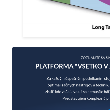
ZOZNÁMTE SA S
PLATFORMA "VŠETKO V 
Za každým úspešným podnikaním stoj
optimalizačných nástrojov a techník, 
zistiť, kde začať. No už sa nemusíte b
Predstavujem komplexnú pla