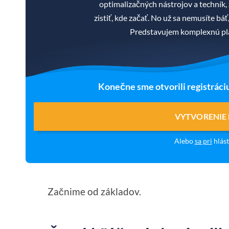
optimalizačných nástrojov a techník, 
zistiť, kde začať. No už sa nemusíte b
Predstavujem komplexnú pla
Konečne sme otvorili registráci
VYTVORENIE
Alebo
sa pri
hlást
Začnime od základov.