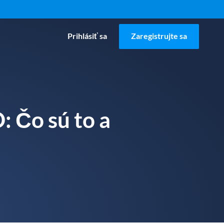
Prihlásiť sa
Zaregistrujte sa
 Čo sú to a