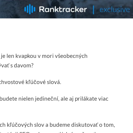
EO je len kvapkou v mori všeobecných
ývať s davom?
 chvostové kľúčové slová.
dete nielen jedineční, ale aj prilákate viac
ch kľúčových slov a budeme diskutovať o tom,