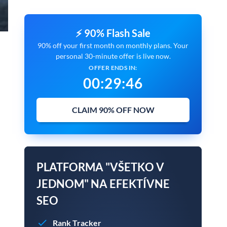
⚡ 90% Flash Sale
90% off your first month on monthly plans. Your
personal 30-minute offer is live now.
OFFER ENDS IN:
00
:
29
:
45
CLAIM 90% OFF NOW
PLATFORMA "VŠETKO V
JEDNOM" NA EFEKTÍVNE
SEO
Rank Tracker