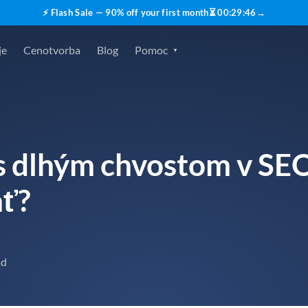
⚡ Flash Sale — 90% off your first month
⏳
00
:
29
:
45
→
je
Cenotvorba
Blog
Pomoc
s dlhým chvostom v SEO:
ať?
ad