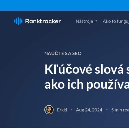
Nástroje
Ako to fungu
NAUČTE SA SEO
Kľúčové slová 
ako ich použív
Erkki
Aug 24, 2024
5 min re
•
•