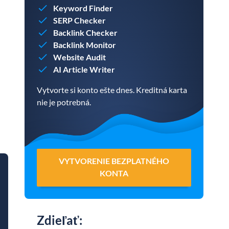
Keyword Finder
SERP Checker
Backlink Checker
Backlink Monitor
Website Audit
AI Article Writer
Vytvorte si konto ešte dnes. Kreditná karta
nie je potrebná.
VYTVORENIE BEZPLATNÉHO
KONTA
Zdieľať
: