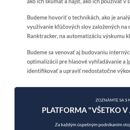
ako ich skúmať a nájsť, ako ich používať v 
Budeme hovoriť o technikách, ako je anal
využívanie kľúčových slov založených na o
Ranktracker, na automatizáciu výskumu kľ
Budeme sa venovať aj budovaniu internýc
optimalizácii pre hlasové vyhľadávanie a
l
identifikovať a upraviť nedostatočne výko
ZOZNÁMTE SA S
PLATFORMA "VŠETKO V 
Za každým úspešným podnikaním stoj