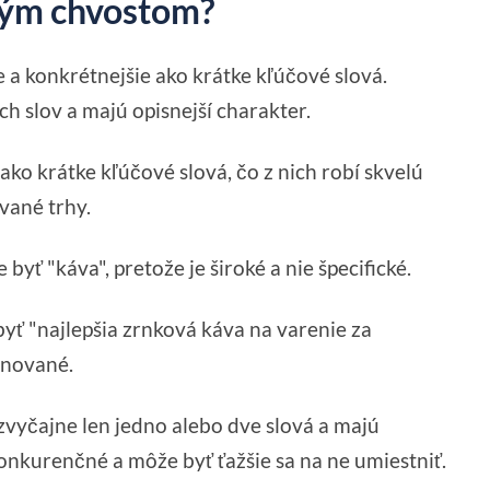
lhým chvostom?
e a konkrétnejšie ako krátke kľúčové slová.
ch slov a majú opisnejší charakter.
ko krátke kľúčové slová, čo z nich robí skvelú
vané trhy.
byť "káva", pretože je široké a nie špecifické.
yť "najlepšia zrnková káva na varenie za
finované.
 zvyčajne len jedno alebo dve slová a majú
onkurenčné a môže byť ťažšie sa na ne umiestniť.