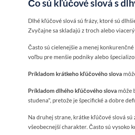
Čo sú kľúčové slová s d
Dlhé kľúčové slová sú frázy, ktoré sú dlhši
Zvyčajne sa skladajú z troch alebo viacerý
Často sú cielenejšie a menej konkurenčné a
voľbu pre menšie podniky alebo špecializo
Príkladom krátkeho kľúčového slova
môže 
Príkladom dlhého kľúčového slova
môže b
studena", pretože je špecifické a dobre de
Na druhej strane, krátke kľúčové slová sú
všeobecnejší charakter. Často sú vysoko k