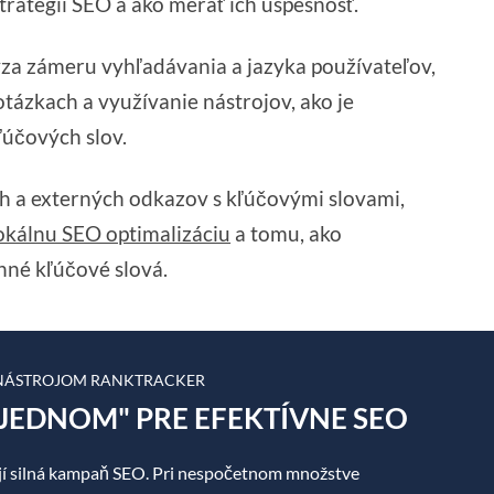
stratégii SEO a ako merať ich úspešnosť.
ýza zámeru vyhľadávania a jazyka používateľov,
tázkach a využívanie nástrojov, ako je
účových slov.
h a externých odkazov s kľúčovými slovami,
okálnu SEO optimalizáciu
a tomu, ako
nné kľúčové slová.
 NÁSTROJOM RANKTRACKER
JEDNOM" PRE EFEKTÍVNE SEO
í silná kampaň SEO. Pri nespočetnom množstve