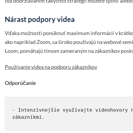
Iba dodržiavaním takýchto stratégií môžete splniť aleb
Nárast podpory videa
Vďaka možnosti ponúknuť maximum informácií v krátkom 
ako napríklad Zoom, sa široko používajú na webové semin
Loom, pomáhajú tímom zameraným na zákazníkov poskytov
Používanie videa na podporu zákazníkov
Odporúčanie
- Intenzívnejšie využívajte videohovory 
zákazníkmi.