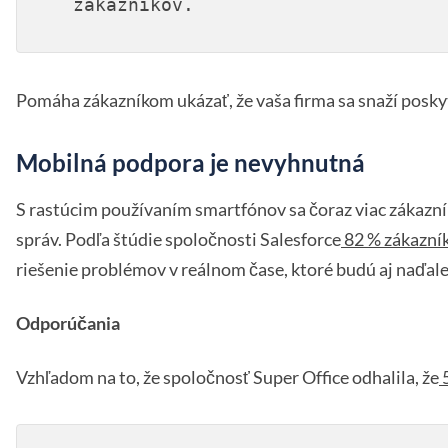
zákazníkov.
Pomáha zákazníkom ukázať, že vaša firma sa snaží poskyto
Mobilná podpora je nevyhnutná
S rastúcim používaním smartfónov sa čoraz viac zákazní
správ. Podľa štúdie spoločnosti Salesforce
82 % zákazní
riešenie problémov v reálnom čase, ktoré budú aj naďal
Odporúčania
Vzhľadom na to, že spoločnosť Super Office odhalila, že
5