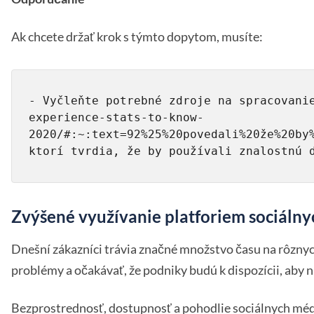
Ak chcete držať krok s týmto dopytom, musíte:
- Vyčleňte potrebné zdroje na spracovani
experience-stats-to-know-
2020/#:~:text=92%25%20povedali%20že%20by
ktorí tvrdia, že by používali znalostnú 
Zvýšené využívanie platforiem sociálny
Dnešní zákazníci trávia značné množstvo času na rôzny
problémy a očakávať, že podniky budú k dispozícii, aby 
Bezprostrednosť, dostupnosť a pohodlie sociálnych médií