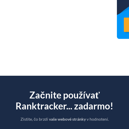
Začnite používať
Ranktracker... zadarmo!
Zistite, čo brzdí
vaše webové stránky
v hodnotení.