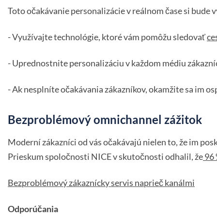
Toto očakávanie personalizácie v reálnom čase si bude v
- Využívajte technológie, ktoré vám pomôžu sledovať
ce
- Uprednostnite personalizáciu v každom médiu zákazní
- Ak nesplníte očakávania zákazníkov, okamžite sa im os
Bezproblémový omnichannel zážitok
Moderní zákazníci od vás očakávajú nielen to, že im pos
Prieskum spoločnosti NICE v skutočnosti odhalil, že
96 
Bezproblémový zákaznícky servis naprieč kanálmi
Odporúčania