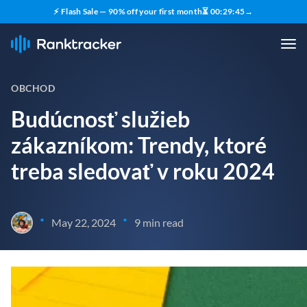
⚡ Flash Sale — 90% off your first month
⏳
00
:
29
:
44
→
OBCHOD
Budúcnosť služieb
zákazníkom: Trendy, ktoré
treba sledovať v roku 2024
•
•
May 22, 2024
9 min read