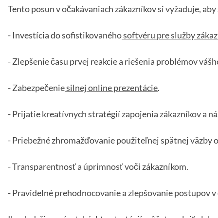
Tento posun v očakávaniach zákazníkov si vyžaduje, aby 
- Investícia do sofistikovaného
softvéru pre služby záka
- Zlepšenie času prvej reakcie a riešenia problémov váš
- Zabezpečenie
silnej online prezentácie
.
- Prijatie kreatívnych stratégií zapojenia zákazníkov a n
- Priebežné zhromažďovanie použiteľnej spätnej väzby o
- Transparentnosť a úprimnosť voči zákazníkom.
- Pravidelné prehodnocovanie a zlepšovanie postupov v 