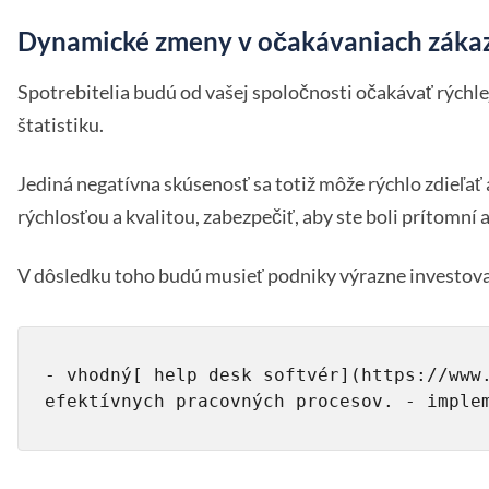
Dynamické zmeny v očakávaniach záka
Spotrebitelia budú od vašej spoločnosti očakávať rýchlej
štatistiku.
Jediná negatívna skúsenosť sa totiž môže rýchlo zdieľať
rýchlosťou a kvalitou, zabezpečiť, aby ste boli prítomní 
V dôsledku toho budú musieť podniky výrazne investova
- vhodný[ help desk softvér](https://www.
efektívnych pracovných procesov. - imple