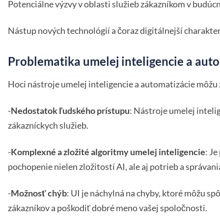
Potenciálne výzvy v oblasti služieb zákazníkom v budúc
Nástup nových technológií a čoraz digitálnejší charakte
Problematika umelej inteligencie a aut
Hoci nástroje umelej inteligencie a automatizácie môžu z
-
Nedostatok ľudského prístupu
: Nástroje umelej intel
zákazníckych služieb.
-
Komplexné a zložité algoritmy umelej inteligencie
: J
pochopenie nielen zložitostí AI, ale aj potrieb a správan
-
Možnosť chýb
: UI je náchylná na chyby, ktoré môžu s
zákazníkov a poškodiť dobré meno vašej spoločnosti.