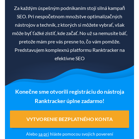
Za každým úspešným podnikaním stojí silná kampaň
SEO. Pri nespočetnom množstve optimalizačných
nástrojov a techník, z ktorých si môžete vybrať, však
môže byť ťažké zistiť, kde začať. No už sa nemusíte báť,
pretože mám pre vás presne to, čo vám pomôže.
Predstavujem komplexnú platformu Ranktracker na
efektívne SEO
Konečne sme otvorili registráciu do nástroja
Ranktracker úplne zadarmo!
VYTVORENIE BEZPLATNÉHO KONTA
Alebo
sa pri
hláste pomocou svojich poverení