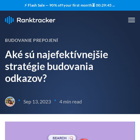
⚡ Flash Sale — 90% off your first month
⏳
00
:
29
:
44
→
BUDOVANIE PREPOJENÍ
Aké sú najefektívnejšie
stratégie budovania
odkazov?
•
•
Sep 13, 2023
4 min read