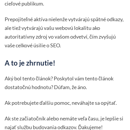
cieľové publikum.
Prepojiteľné aktíva nielenže vytvárajú spätné odkazy,
ale tiež vytvárajú vašu webovú lokalitu ako
autoritatívny zdroj vo vašom odvetví, čím zvyšujú
vaše celkové úsilie o SEO.
A to je zhrnutie!
Aký bol tento článok? Poskytol vám tento článok
dostatočnú hodnotu? Dúfam, že áno.
Ak potrebujete ďalšiu pomoc, neváhajte sa opýtať.
Ak ste začiatočník alebo nemáte veľa času, je lepšie si
najať službu budovania odkazov. Ďakujeme!