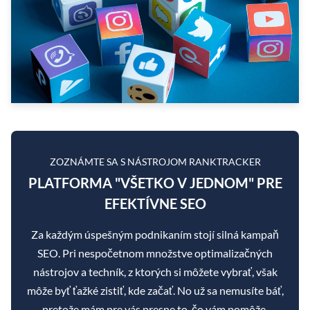
ZOZNÁMTE SA S NÁSTROJOM RANKTRACKER
PLATFORMA "VŠETKO V JEDNOM" PRE
EFEKTÍVNE SEO
Za každým úspešným podnikaním stojí silná kampaň
SEO. Pri nespočetnom množstve optimalizačných
nástrojov a techník, z ktorých si môžete vybrať, však
môže byť ťažké zistiť, kde začať. No už sa nemusíte báť,
pretože mám pre vás presne to, čo vám pomôže.