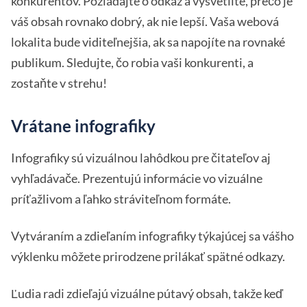
konkurentov. Požiadajte o odkaz a vysvetlite, prečo je
váš obsah rovnako dobrý, ak nie lepší. Vaša webová
lokalita bude viditeľnejšia, ak sa napojíte na rovnaké
publikum. Sledujte, čo robia vaši konkurenti, a
zostaňte v strehu!
Vrátane infografiky
Infografiky sú vizuálnou lahôdkou pre čitateľov aj
vyhľadávače. Prezentujú informácie vo vizuálne
príťažlivom a ľahko stráviteľnom formáte.
Vytváraním a zdieľaním infografiky týkajúcej sa vášho
výklenku môžete prirodzene prilákať spätné odkazy.
Ľudia radi zdieľajú vizuálne pútavý obsah, takže keď