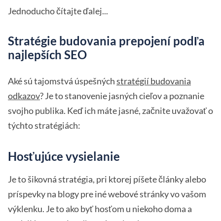
Jednoducho čítajte ďalej...
Stratégie budovania prepojení podľa
najlepších SEO
Aké sú tajomstvá úspešných
stratégií budovania
odkazov
? Je to stanovenie jasných cieľov a poznanie
svojho publika. Keď ich máte jasné, začnite uvažovať o
týchto stratégiách:
Hosťujúce vysielanie
Je to šikovná stratégia, pri ktorej píšete články alebo
príspevky na blogy pre iné webové stránky vo vašom
výklenku. Je to ako byť hosťom u niekoho doma a