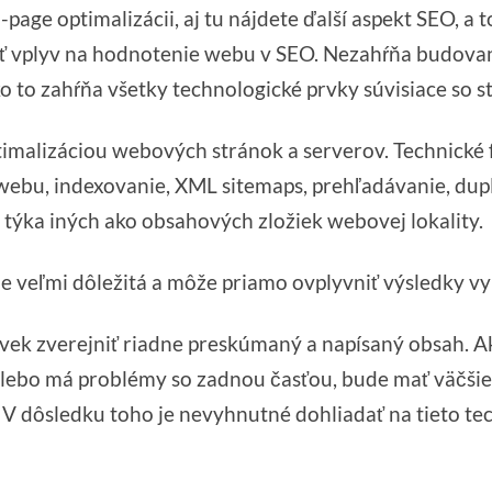
-page optimalizácii, aj tu nájdete ďalší aspekt SEO, a
ať vplyv na hodnotenie webu v SEO. Nezahŕňa budova
o to zahŕňa všetky technologické prvky súvisiace so s
timalizáciou webových stránok a serverov. Technické
 webu, indexovanie, XML sitemaps, prehľadávanie, dupl
 týka iných ako obsahových zložiek webovej lokality.
je veľmi dôležitá a môže priamo ovplyvniť výsledky v
vek zverejniť riadne preskúmaný a napísaný obsah. A
alebo má problémy so zadnou časťou, bude mať väčšie
V dôsledku toho je nevyhnutné dohliadať na tieto tec