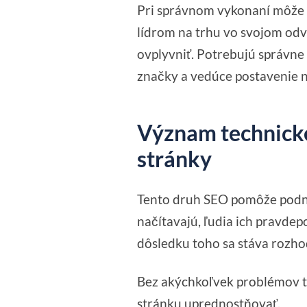
Pri správnom vykonaní môže f
lídrom na trhu vo svojom odv
ovplyvniť. Potrebujú správne 
značky a vedúce postavenie n
Význam technicke
stránky
Tento druh SEO pomôže podni
načítavajú, ľudia ich pravde
dôsledku toho sa stáva rozho
Bez akýchkoľvek problémov t
stránku uprednostňovať.