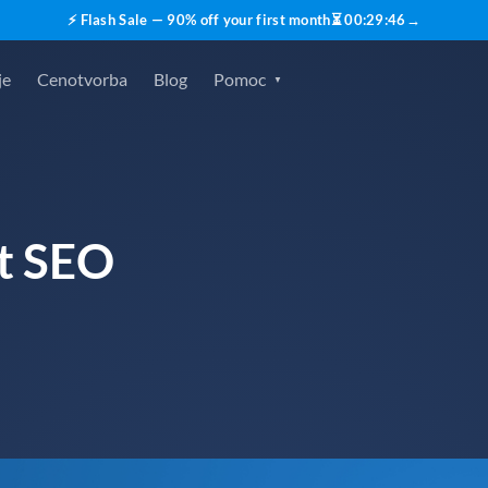
⚡ Flash Sale — 90% off your first month
⏳
00
:
29
:
45
→
je
Cenotvorba
Blog
Pomoc
t SEO