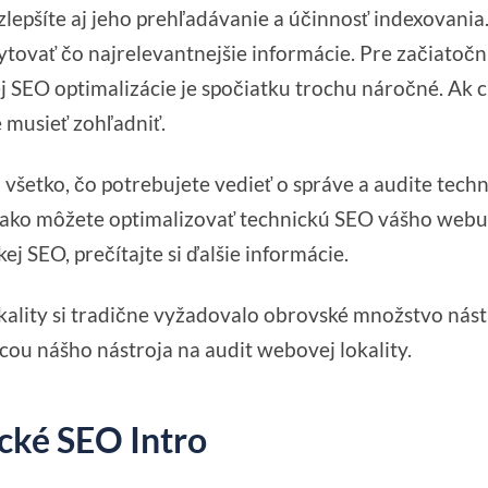
zlepšíte aj jeho prehľadávanie a účinnosť indexovani
tovať čo najrelevantnejšie informácie. Pre začiatoč
ej SEO optimalizácie je spočiatku trochu náročné. Ak c
e musieť zohľadniť.
i všetko, čo potrebujete vedieť o správe a audite tech
, ako môžete optimalizovať technickú SEO vášho webu,
j SEO, prečítajte si ďalšie informácie.
ality si tradične vyžadovalo obrovské množstvo nástr
ou nášho nástroja na audit webovej lokality.
cké SEO Intro