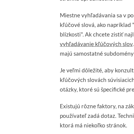
Miestne vyhľadávania sa v po
kľúčové slová, ako napríklad 
blízkosti". Ak chcete zistiť n
vyhľadávanie kľúčových slov
majú samostatné subdomény pr
Je veľmi dôležité, aby konzul
kľúčových slovách súvisiacic
otázky, ktoré sú špecifické pre
Existujú rôzne faktory, na z
používateľ zadá dotaz. Techn
ktorá má niekoľko stránok.