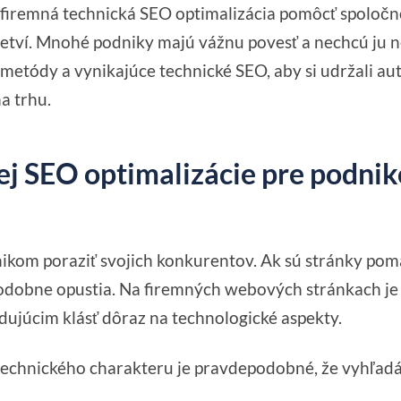
iremná technická SEO optimalizácia pomôcť spoločnos
etví. Mnohé podniky majú vážnu povesť a nechcú ju 
metódy a vynikajúce technické SEO, aby si udržali aut
a trhu.
j SEO optimalizácie pre podni
kom poraziť svojich konkurentov. Ak sú stránky poma
podobne opustia. Na firemných webových stránkach je 
dujúcim klásť dôraz na technologické aspekty.
echnického charakteru je pravdepodobné, že vyhľad