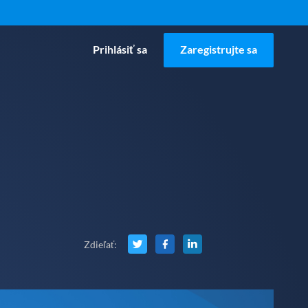
Prihlásiť sa
Zaregistrujte sa
Zdieľať
: