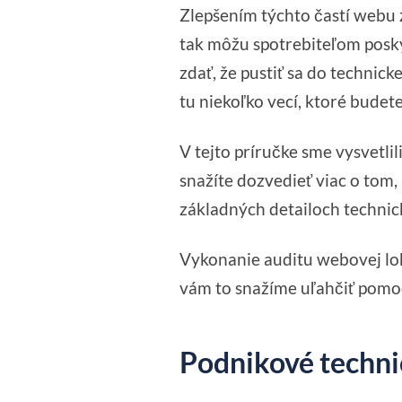
Zlepšením týchto častí webu 
tak môžu spotrebiteľom posky
zdať, že pustiť sa do technick
tu niekoľko vecí, ktoré budet
V tejto príručke sme vysvetlil
snažíte dozvedieť viac o tom
základných detailoch technicke
Vykonanie auditu webovej lok
vám to snažíme uľahčiť pomoc
Podnikové techni