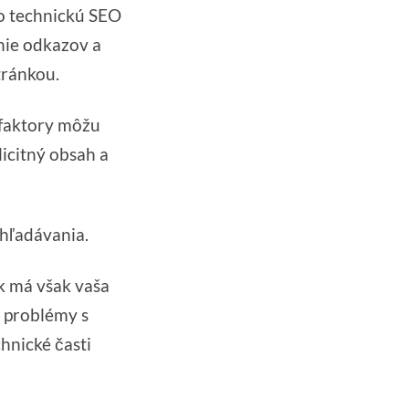
 to technickú SEO
nie odkazov a
tránkou.
 faktory môžu
icitný obsah a
yhľadávania.
k má však vaša
 problémy s
hnické časti