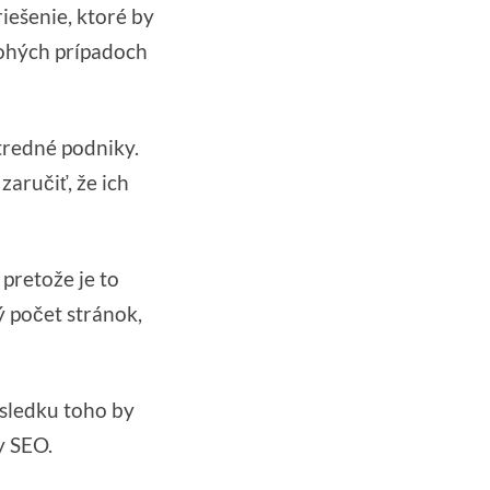
iešenie, ktoré by
mnohých prípadoch
stredné podniky.
aručiť, že ich
pretože je to
 počet stránok,
ôsledku toho by
y SEO.