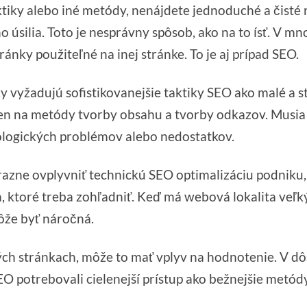
tiky alebo iné metódy, nenájdete jednoduché a čisté r
o úsilia. Toto je nesprávny spôsob, ako na to ísť. V 
ánky použiteľné na inej stránke. To je aj prípad SEO.
y vyžadujú sofistikovanejšie taktiky SEO ako malé a 
en na metódy tvorby obsahu a tvorby odkazov. Musia z
ologických problémov alebo nedostatkov.
azne ovplyvniť technickú SEO optimalizáciu podniku, 
 ktoré treba zohľadniť. Keď má webová lokalita veľký
môže byť náročná.
ých stránkach, môže to mať vplyv na hodnotenie. V d
EO potrebovali cielenejší prístup ako bežnejšie metód