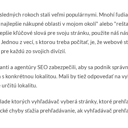
sledných rokoch stali veľmi populárnymi. Mnohí ľudi
"najlepšie nákupné oblasti v mojom okolí" alebo "rešt
ajlepšie kľúčové slová pre svoju stránku, použite náš ná
. Jednou z vecí, s ktorou treba počítať, je, že webové 
e každú zo svojich divízií.
tanti a agentúry SEO zabezpečili, aby sa podnik správ
h s konkrétnou lokalitou. Mali by tiež odpovedať na v
 určitú lokalitu.
áklade ktorých vyhľadávač vyberá stránky, ktoré prehľ
ické chyby sťažia prehľadávanie, ak vyhľadávač prehľ