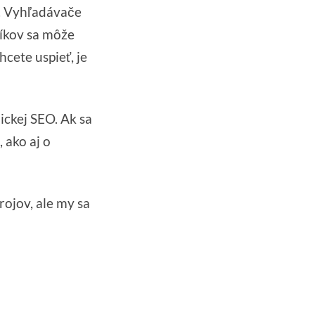
a. Vyhľadávače
níkov sa môže
hcete uspieť, je
nickej SEO. Ak sa
 ako aj o
ojov, ale my sa