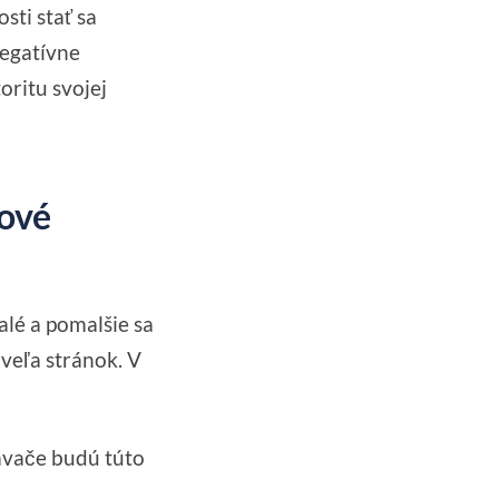
ti stať sa
negatívne
oritu svojej
kové
lé a pomalšie sa
veľa stránok. V
ávače budú túto