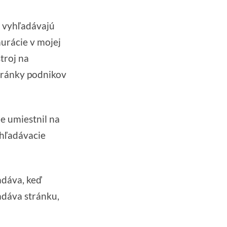
a vyhľadávajú
aurácie v mojej
stroj na
stránky podnikov
ne umiestnil na
yhľadávacie
adáva, keď
adáva stránku,