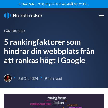
⚡ Flash Sale — 90% off your first month
⏳
00
:
29
:
43
→
LÄR DIG SEO
5 rankingfaktorer som
hindrar din webbplats från
att rankas högt i Google
•
•
Jul 31, 2024
9 min read