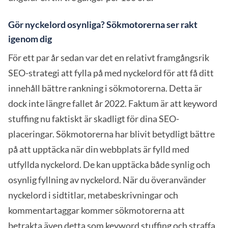
Gör nyckelord osynliga? Sökmotorerna ser rakt
igenom dig
För ett par år sedan var det en relativt framgångsrik
SEO-strategi att fylla på med nyckelord för att få ditt
innehåll bättre rankning i sökmotorerna. Detta är
dock inte längre fallet år 2022. Faktum är att keyword
stuffing nu faktiskt är skadligt för dina SEO-
placeringar. Sökmotorerna har blivit betydligt bättre
på att upptäcka när din webbplats är fylld med
utfyllda nyckelord. De kan upptäcka både synlig och
osynlig fyllning av nyckelord. När du överanvänder
nyckelord i sidtitlar, metabeskrivningar och
kommentartaggar kommer sökmotorerna att
betrakta även detta som keyword stuffing och straffa