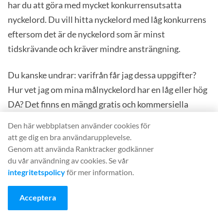
har du att göra med mycket konkurrensutsatta
nyckelord. Du vill hitta nyckelord med låg konkurrens
eftersom det är de nyckelord som är minst
tidskrävande och kräver mindre ansträngning.
Du kanske undrar: varifrån får jag dessa uppgifter?
Hur vet jag om mina målnyckelord har en låg eller hög
DA? Det finns en mängd gratis och kommersiella
verktyg som hjälper dig att avgöra vilka sökord du ska
Den här webbplatsen använder cookies för
rikta in dig på.
Ranktracker Keyword Finder
ger dig till
att ge dig en bra användarupplevelse.
exempel en bra sammanfattning av nyckelordets
Genom att använda Ranktracker godkänner
du vår användning av cookies. Se vår
svårighetsgrad och sökvolym. Detta gör det enkelt för
integritetspolicy
för mer information.
dig att hitta rätt nyckelord att skapa innehåll för.
Acceptera
Dessa metoder passar bra ihop. Det är till exempel