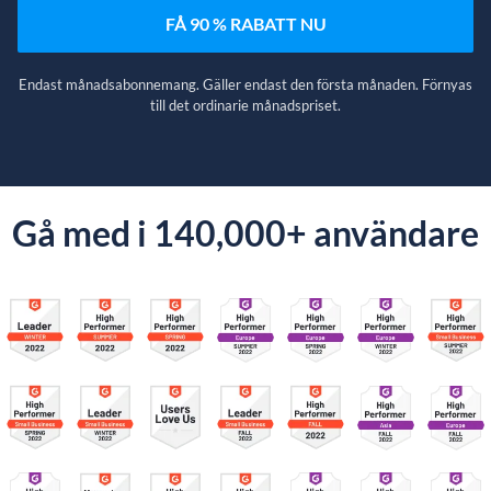
FÅ 90 % RABATT NU
Endast månadsabonnemang. Gäller endast den första månaden. Förnyas
till det ordinarie månadspriset.
Gå med i 140,000+ användare