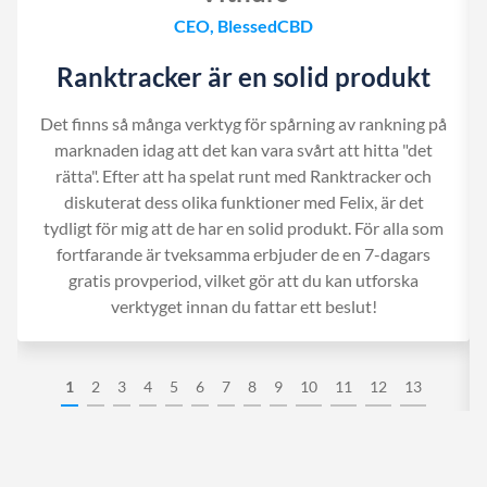
CEO, BlessedCBD
Ranktracker är en solid produkt
Det finns så många verktyg för spårning av rankning på
marknaden idag att det kan vara svårt att hitta "det
rätta". Efter att ha spelat runt med Ranktracker och
diskuterat dess olika funktioner med Felix, är det
tydligt för mig att de har en solid produkt. För alla som
fortfarande är tveksamma erbjuder de en 7-dagars
gratis provperiod, vilket gör att du kan utforska
verktyget innan du fattar ett beslut!
1
2
3
4
5
6
7
8
9
10
11
12
13