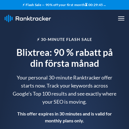
⚡ Flash Sale — 90% off your first month
⏳
00
:
29
:
44
→
⚡ 30-MINUTE FLASH SALE
Blixtrea: 90 % rabatt på
din första månad
Your personal 30-minute Ranktracker offer
starts now. Track your keywords across
Google’s Top 100 results and see exactly where
your SEO is moving.
This offer expires in 30 minutes and is valid for
monthly plans only.