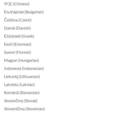
中文 (Chinese)
Български (Bulgarian)
Čeština (Czech)
Dansk (Danish)
Ελληνικά (Greek)
Eesti (Estonian)
Suomi (Finnish)
Magyar (Hungarian)
Indonesia (Indonesian)
Lietuvių (Lithuanian)
Latviešu (Latvian)
Română (Romanian)
Slovenčina (Slovak)
Slovenščina (Slovenian)