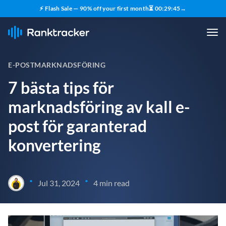
⚡ Flash Sale — 90% off your first month
⏳
00
:
29
:
44
→
E-POSTMARKNADSFÖRING
7 bästa tips för
marknadsföring av kall e-
post för garanterad
konvertering
•
•
Jul 31, 2024
4 min read