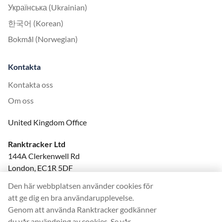
Українська (Ukrainian)
한국어 (Korean)
Bokmål (Norwegian)
Kontakta
Kontakta oss
Om oss
United Kingdom Office
Ranktracker Ltd
144A Clerkenwell Rd
London, EC1R 5DF
Company No: 08820809
Den här webbplatsen använder cookies för
felix@ranktracker.com
att ge dig en bra användarupplevelse.
Genom att använda Ranktracker godkänner
du vår användning av cookies. Se vår