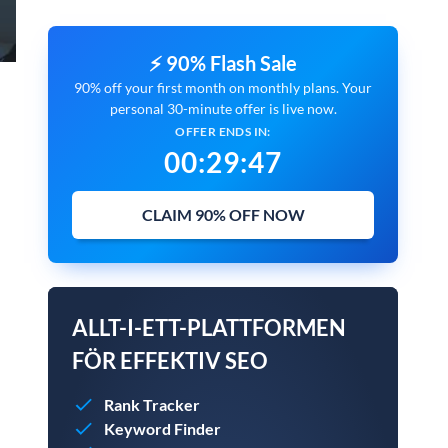
⚡ 90% Flash Sale
90% off your first month on monthly plans. Your
personal 30-minute offer is live now.
OFFER ENDS IN:
00
:
29
:
45
CLAIM 90% OFF NOW
ALLT-I-ETT-PLATTFORMEN
FÖR EFFEKTIV SEO
Rank Tracker
Keyword Finder