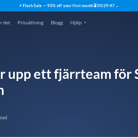
⚡ Flash Sale — 90% off your first month
⏳
00
:
29
:
45
→
r det
Prissättning
Blogg
Hjälp
 upp ett fjärrteam för 
n
read