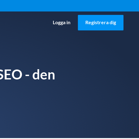
Logga in
Registrera dig
SEO - den