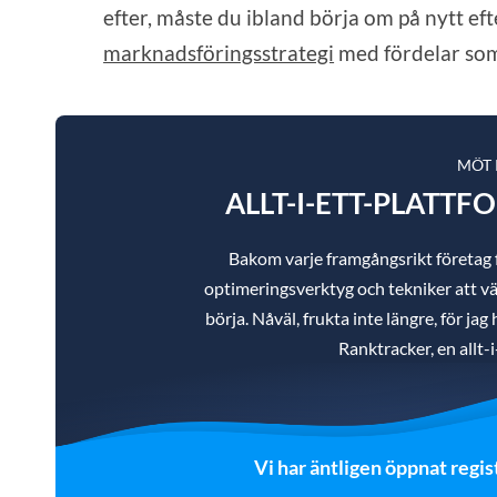
efter, måste du ibland börja om på nytt ef
marknadsföringsstrategi
med fördelar som
MÖT
ALLT-I-ETT-PLATTF
Bakom varje framgångsrikt företag
optimeringsverktyg och tekniker att väl
börja. Nåväl, frukta inte längre, för ja
Ranktracker, en allt-
Vi har äntligen öppnat regis