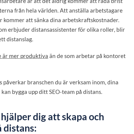
nsarbetare är att det aldrig kommer att råda brist
terna från hela världen. Att anställa arbetstagare
 kommer att sänka dina arbetskraftskostnader.
erbjuder distansassistenter för olika roller, blir
tt distanslag.
e är mer produktiva
än de som arbetar på kontoret
s påverkar branschen du är verksam inom, dina
u kan bygga upp ditt SEO-team på distans.
 hjälper dig att skapa och
 distans: