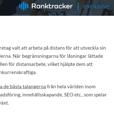
ag valt att arbeta på distans för att utveckla sin
rna. När begränsningarna för låsningar lättade
len för distansarbete, vilket hjälpte dem att
nkurrenskraftiga.
la de bästa talangerna
från hela världen inom
dsföring, innehållsskapande, SEO etc., som spelar
växt.