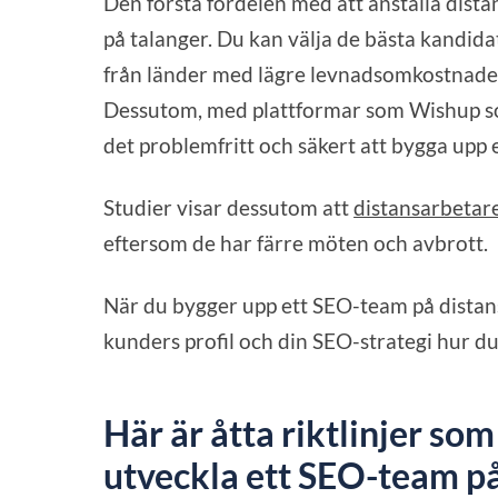
Den första fördelen med att anställa dista
på talanger. Du kan välja de bästa kandida
från länder med lägre levnadsomkostnader
Dessutom, med plattformar som Wishup som 
det problemfritt och säkert att bygga upp e
Studier visar dessutom att
distansarbetar
eftersom de har färre möten och avbrott.
När du bygger upp ett SEO-team på distan
kunders profil och din SEO-strategi hur d
Här är åtta riktlinjer som
utveckla ett SEO-team på