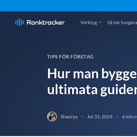
Verktyg
Så här fungera
TIPS FÖR FÖRETAG
Hur man bygger
ultimata guide
Shaurya
Jul 31, 2024
6 min 
•
•