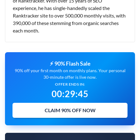
of Ranktracker. With over 15 years of SEO
experience, he has single-handedly scaled the
Ranktracker site to over 500,000 monthly visits, with
390,000 of these stemming from organic searches
each month.
⚡ 90% Flash Sale
90% off your first month on monthly plans. Your personal
30-minute offer is live now.
OFFER ENDS IN:
00
:
29
:
44
CLAIM 90% OFF NOW