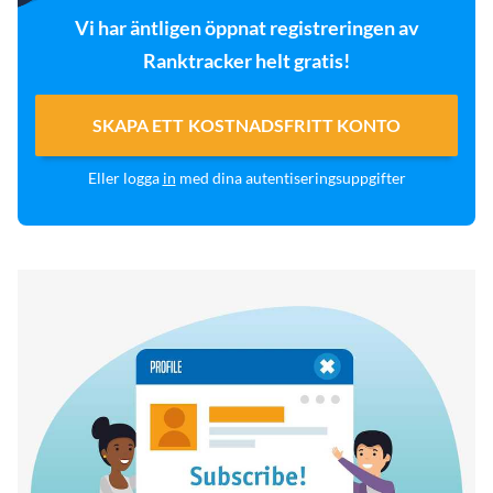
Vi har äntligen öppnat registreringen av
Ranktracker helt gratis!
SKAPA ETT KOSTNADSFRITT KONTO
Eller logga
in
med dina autentiseringsuppgifter