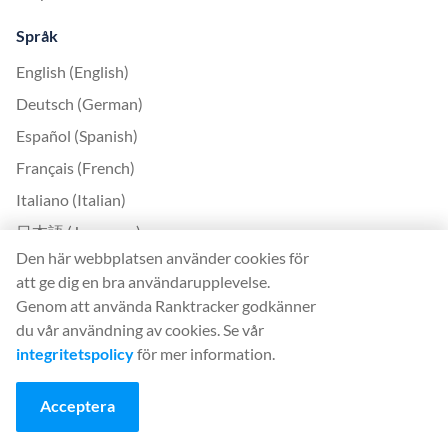
Språk
English (English)
Deutsch (German)
Español (Spanish)
Français (French)
Italiano (Italian)
日本語 (Japanese)
Den här webbplatsen använder cookies för
Nederlands (Nederlands)
att ge dig en bra användarupplevelse.
Polski (Polish)
Genom att använda Ranktracker godkänner
Português (Portuguese)
du vår användning av cookies. Se vår
integritetspolicy
för mer information.
Svenska (Swedish)
Türkçe (Turkish)
Acceptera
中文 (Chinese)