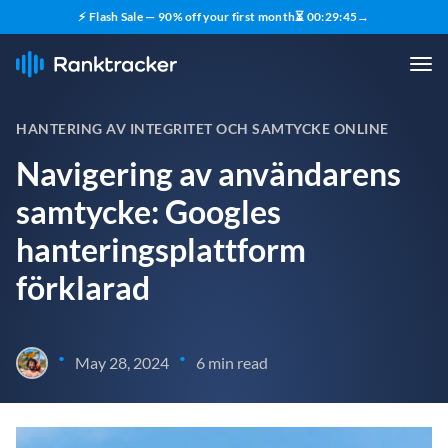
⚡ Flash Sale — 90% off your first month
⏳
00
:
29
:
44
→
HANTERING AV INTEGRITET OCH SAMTYCKE ONLINE
Navigering av användarens
samtycke: Googles
hanteringsplattform
förklarad
•
•
May 28, 2024
6 min read