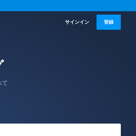
サインイン
登録
グ
べて