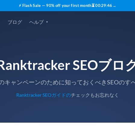
⚡ Flash Sale — 90% off your first month
⏳
00
:
29
:
45
→
格
ブログ
ヘルプ
Ranktracker SEOブロ
のキャンペーンのために知っておくべきSEOのす
Ranktracker SEOガイドの
チェックもお忘れなく