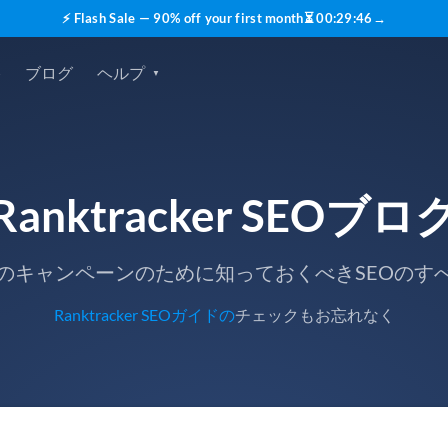
⚡ Flash Sale — 90% off your first month
⏳
00
:
29
:
45
→
格
ブログ
ヘルプ
Ranktracker SEOブロ
のキャンペーンのために知っておくべきSEOのす
Ranktracker SEOガイドの
チェックもお忘れなく