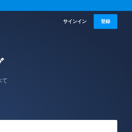
サインイン
登録
グ
べて