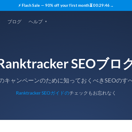
⚡ Flash Sale — 90% off your first month
⏳
00
:
29
:
45
→
格
ブログ
ヘルプ
Ranktracker SEOブロ
のキャンペーンのために知っておくべきSEOのす
Ranktracker SEOガイドの
チェックもお忘れなく