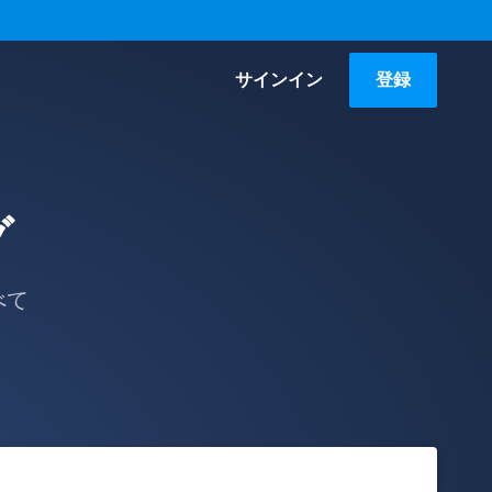
サインイン
登録
グ
べて