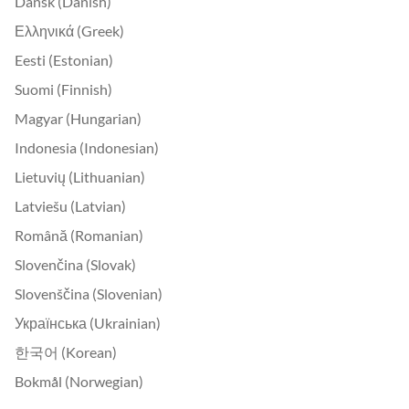
Dansk (Danish)
Ελληνικά (Greek)
Eesti (Estonian)
Suomi (Finnish)
Magyar (Hungarian)
Indonesia (Indonesian)
Lietuvių (Lithuanian)
Latviešu (Latvian)
Română (Romanian)
Slovenčina (Slovak)
Slovenščina (Slovenian)
Українська (Ukrainian)
한국어 (Korean)
Bokmål (Norwegian)