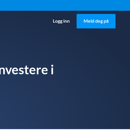
Logg inn
Meld deg på
nvestere i