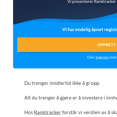
Vi presenterer Ranktracker a
Vi har endelig åpnet regist
OPPRETT 
Eller
logg inn
med 
Du trenger imidlertid ikke å gi opp.
Alt du trenger å gjøre er å investere i innh
Hos
Ranktracker
forstår vi verdien av å s