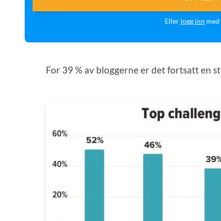
Eller
logg inn
med 
For 39 % av bloggerne er det fortsatt en s