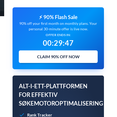
⚡ 90% Flash Sale
90% off your first month on monthly plans. Your
personal 30-minute offer is live now.
OFFER ENDS IN:
00
:
29
:
46
CLAIM 90% OFF NOW
ALT-I-ETT-PLATTFORMEN
FOR EFFEKTIV
SØKEMOTOROPTIMALISERING
Rank Tracker