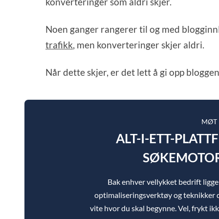
konverteringer som aldri skjer.
Noen ganger rangerer til og med blogginn
trafikk
, men konverteringer skjer aldri.
Når dette skjer, er det lett å gi opp blog
MØT
ALT-I-ETT-PLAT
SØKEMOTOR
Bak enhver vellykket bedrift lig
optimaliseringsverktøy og teknikker d
vite hvor du skal begynne. Vel, frykt ik