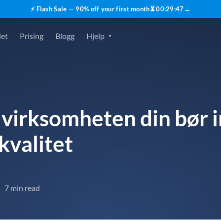
⚡ Flash Sale — 90% off your first month
⏳
00
:
29
:
46
→
det
Prising
Blogg
Hjelp
t virksomheten din bør i
kvalitet
7 min read