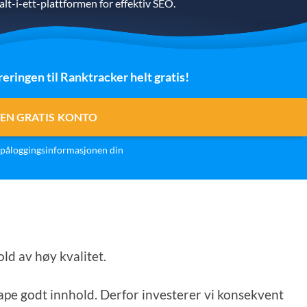
lt-i-ett-plattformen for effektiv SEO.
reringen til Ranktracker helt gratis!
EN GRATIS KONTO
påloggingsinformasjonen din
old av høy kvalitet.
kape godt innhold. Derfor investerer vi konsekvent