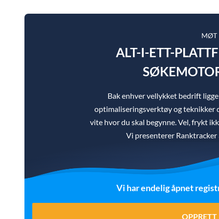
MØT
ALT-I-ETT-PLAT
SØKEMOTOR
Bak enhver vellykket bedrift lig
optimaliseringsverktøy og teknikker d
vite hvor du skal begynne. Vel, frykt ik
Vi presenterer Ranktracker a
Vi har endelig åpnet regist
OPPRETT 