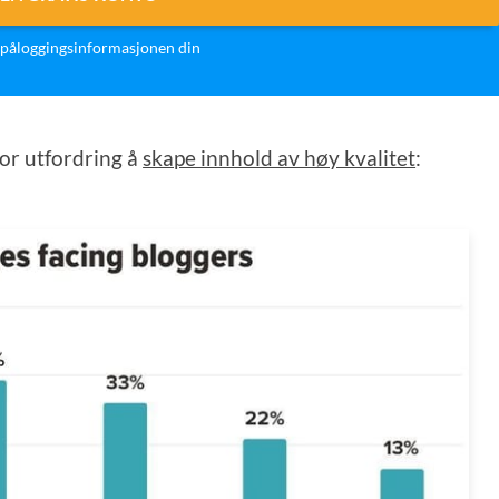
påloggingsinformasjonen din
tor utfordring å
skape innhold av høy kvalitet
: