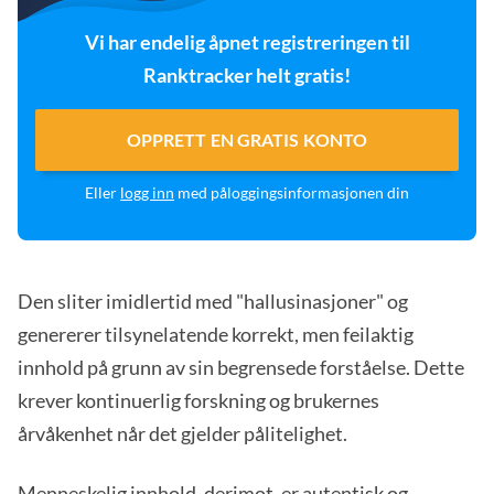
Vi har endelig åpnet registreringen til
Ranktracker helt gratis!
OPPRETT EN GRATIS KONTO
Eller
logg inn
med påloggingsinformasjonen din
Den sliter imidlertid med "hallusinasjoner" og
genererer tilsynelatende korrekt, men feilaktig
innhold på grunn av sin begrensede forståelse. Dette
krever kontinuerlig forskning og brukernes
årvåkenhet når det gjelder pålitelighet.
Menneskelig innhold, derimot, er autentisk og