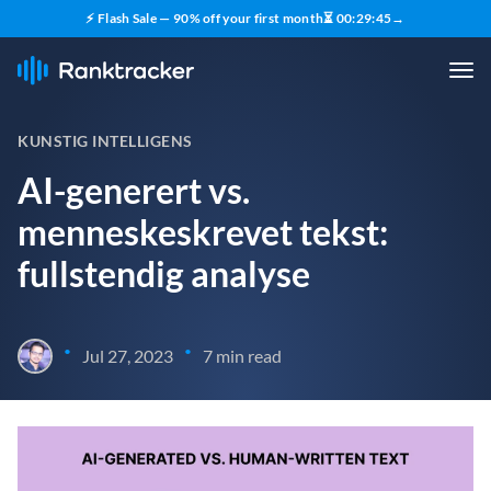
⚡ Flash Sale — 90% off your first month
⏳
00
:
29
:
44
→
KUNSTIG INTELLIGENS
AI-generert vs.
menneskeskrevet tekst:
fullstendig analyse
•
•
Jul 27, 2023
7 min read