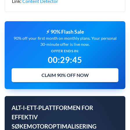
Link:
Content Detector
⚡ 90% Flash Sale
90% off your first month on monthly plans. Your personal
30-minute offer is live now.
OFFER ENDS IN:
00
:
29
:
44
CLAIM 90% OFF NOW
ALT-I-ETT-PLATTFORMEN FOR
EFFEKTIV
SØKEMOTOROPTIMALISERING