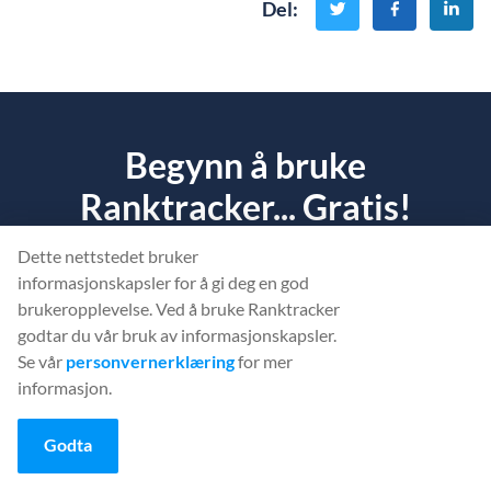
Del
:
Begynn å bruke
Ranktracker... Gratis!
Dette nettstedet bruker
Finn ut hva som hindrer
nettstedet ditt
i å bli rangert.
informasjonskapsler for å gi deg en god
brukeropplevelse. Ved å bruke Ranktracker
OPPRETT EN GRATIS KONTO
godtar du vår bruk av informasjonskapsler.
Se vår
personvernerklæring
for mer
informasjon.
Eller
logg inn
med påloggingsinformasjonen din
Godta