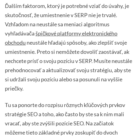
Ďalším faktorom, ktorý je potrebné vziať do úvahy, je
skutočnosť, že umiestnenie v SERP nie je trvalé.
Vzhľadom na neustále sa meniaci algoritmus
vyhľadávača
špičkové platformy elektronického
obchodu
neustále hľadajú spôsoby, ako zlepšiť svoje
umiestnenie. Preto si nemôžete dovoliť zaostávať, ak
nechcete prísť o svoju pozíciu v SERP. Musíte neustále
prehodnocovať a aktualizovať svoju stratégiu, aby ste
si udržali svoju pozíciu alebo sa posunuli na vyššie
priečky.
Tu sa ponorte do rozpisu rôznych kľúčových prvkov
stratégie SEO a toho, ako často by ste sa k nim mali
vracať, aby ste zvýšili pozície SEO. Na začiatok
môžeme tieto základné prvky zoskupiť do dvoch