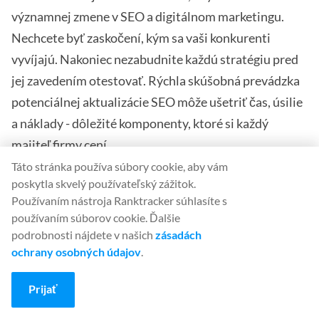
významnej zmene v SEO a digitálnom marketingu.
Nechcete byť zaskočení, kým sa vaši konkurenti
vyvíjajú. Nakoniec nezabudnite každú stratégiu pred
jej zavedením otestovať. Rýchla skúšobná prevádzka
potenciálnej aktualizácie SEO môže ušetriť čas, úsilie
a náklady - dôležité komponenty, ktoré si každý
majiteľ firmy cení.
Táto stránka používa súbory cookie, aby vám
poskytla skvelý používateľský zážitok.
Používaním nástroja Ranktracker súhlasíte s
používaním súborov cookie. Ďalšie
podrobnosti nájdete v našich
zásadách
ochrany osobných údajov
.
Felix Rose-Collins
Ranktracker's CEO/CMO & Co-founder
Prijať
Felix Rose-Collins is the Co-founder and CEO/CMO