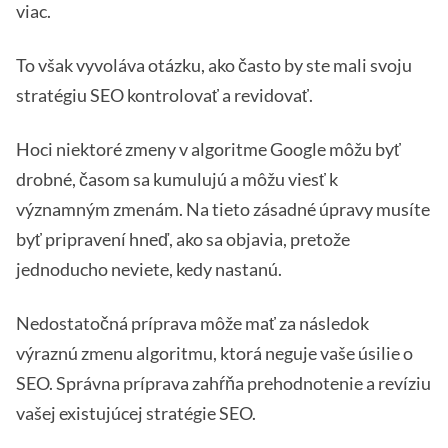
viac.
To však vyvoláva otázku, ako často by ste mali svoju
stratégiu SEO kontrolovať a revidovať.
Hoci niektoré zmeny v algoritme Google môžu byť
drobné, časom sa kumulujú a môžu viesť k
významným zmenám. Na tieto zásadné úpravy musíte
byť pripravení hneď, ako sa objavia, pretože
jednoducho neviete, kedy nastanú.
Nedostatočná príprava môže mať za následok
výraznú zmenu algoritmu, ktorá neguje vaše úsilie o
SEO. Správna príprava zahŕňa prehodnotenie a revíziu
vašej existujúcej stratégie SEO.