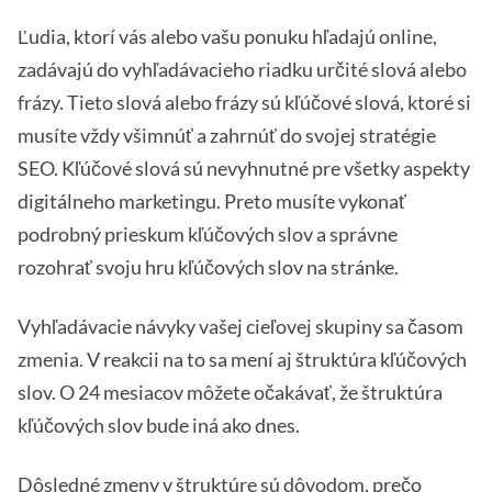
Ľudia, ktorí vás alebo vašu ponuku hľadajú online,
zadávajú do vyhľadávacieho riadku určité slová alebo
frázy. Tieto slová alebo frázy sú kľúčové slová, ktoré si
musíte vždy všimnúť a zahrnúť do svojej stratégie
SEO. Kľúčové slová sú nevyhnutné pre všetky aspekty
digitálneho marketingu. Preto musíte vykonať
podrobný prieskum kľúčových slov a správne
rozohrať svoju hru kľúčových slov na stránke.
Vyhľadávacie návyky vašej cieľovej skupiny sa časom
zmenia. V reakcii na to sa mení aj štruktúra kľúčových
slov. O 24 mesiacov môžete očakávať, že štruktúra
kľúčových slov bude iná ako dnes.
Dôsledné zmeny v štruktúre sú dôvodom, prečo