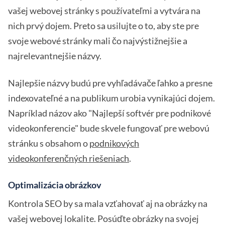
vašej webovej stránky s používateľmi a vytvára na
nich prvý dojem. Preto sa usilujte o to, aby ste pre
svoje webové stránky mali čo najvýstižnejšie a
najrelevantnejšie názvy.
Najlepšie názvy budú pre vyhľadávače ľahko a presne
indexovateľné a na publikum urobia vynikajúci dojem.
Napríklad názov ako "Najlepší softvér pre podnikové
videokonferencie" bude skvele fungovať pre webovú
stránku s obsahom o
podnikových
videokonferenčných riešeniach
.
Optimalizácia obrázkov
Kontrola SEO by sa mala vzťahovať aj na obrázky na
vašej webovej lokalite. Posúďte obrázky na svojej