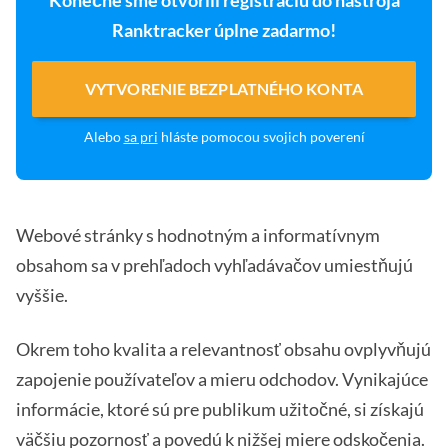
Konečne sme otvorili registráciu do nástroja
Ranktracker úplne zadarmo!
VYTVORENIE BEZPLATNÉHO KONTA
Alebo
sa pri
hláste pomocou svojich poverení
Webové stránky s hodnotným a informatívnym
obsahom sa v prehľadoch vyhľadávačov umiestňujú
vyššie.
Okrem toho kvalita a relevantnosť obsahu ovplyvňujú
zapojenie používateľov a mieru odchodov. Vynikajúce
informácie, ktoré sú pre publikum užitočné, si získajú
väčšiu pozornosť a povedú k nižšej miere odskočenia.