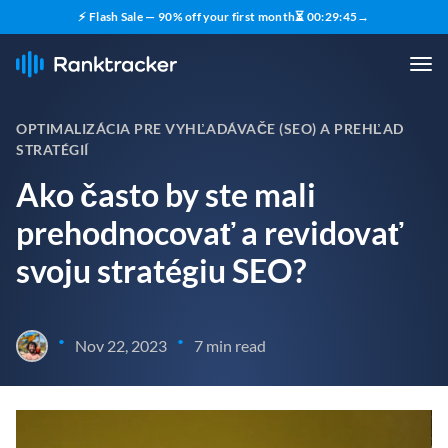
⚡ Flash Sale — 90% off your first month
⏳
00
:
29
:
44
→
OPTIMALIZÁCIA PRE VYHĽADÁVAČE (SEO) A PREHĽAD
STRATÉGIÍ
Ako často by ste mali
prehodnocovať a revidovať
svoju stratégiu SEO?
•
•
Nov 22, 2023
7 min read