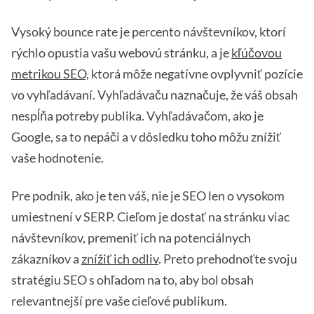
Vysoký bounce rate je percento návštevníkov, ktorí
rýchlo opustia vašu webovú stránku, a je
kľúčovou
metrikou SEO,
ktorá môže negatívne ovplyvniť pozície
vo vyhľadávaní. Vyhľadávaču naznačuje, že váš obsah
nespĺňa potreby publika. Vyhľadávačom, ako je
Google, sa to nepáči a v dôsledku toho môžu znížiť
vaše hodnotenie.
Pre podnik, ako je ten váš, nie je SEO len o vysokom
umiestnení v SERP. Cieľom je dostať na stránku viac
návštevníkov, premeniť ich na potenciálnych
zákazníkov a
znížiť ich odliv
. Preto prehodnoťte svoju
stratégiu SEO s ohľadom na to, aby bol obsah
relevantnejší pre vaše cieľové publikum.