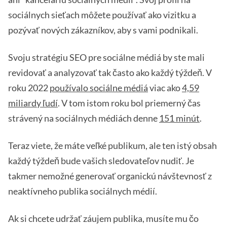
sociálnych sieťach môžete používať ako vizitku a
pozývať nových zákazníkov, aby s vami podnikali.
Svoju stratégiu SEO pre sociálne médiá by ste mali
revidovať a analyzovať tak často ako každý týždeň. V
roku 2022
používalo sociálne médiá
viac ako
4,59
miliardy ľudí
. V tom istom roku bol priemerný čas
strávený na sociálnych médiách denne
151 minút
.
Teraz viete, že máte veľké publikum, ale ten istý obsah
každý týždeň bude vašich sledovateľov nudiť. Je
takmer nemožné generovať organickú návštevnosť z
neaktívneho publika sociálnych médií.
Ak si chcete udržať záujem publika, musíte mu čo