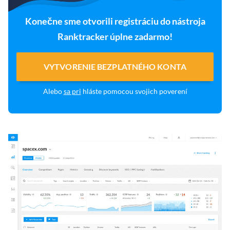
Konečne sme otvorili registráciu do nástroja
Ranktracker úplne zadarmo!
VYTVORENIE BEZPLATNÉHO KONTA
Alebo
sa pri
hláste pomocou svojich poverení