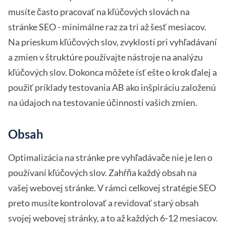
musíte často pracovať na kľúčových slovách na
stránke SEO - minimálne raz za tri až šesť mesiacov.
Na prieskum kľúčových slov, zvyklostí pri vyhľadávaní
a zmien v štruktúre používajte nástroje na analýzu
kľúčových slov. Dokonca môžete ísť ešte o krok ďalej a
použiť príklady testovania AB ako inšpiráciu založenú
na údajoch na testovanie účinnosti vašich zmien.
Obsah
Optimalizácia na stránke pre vyhľadávače nie je len o
používaní kľúčových slov. Zahŕňa každý obsah na
vašej webovej stránke. V rámci celkovej stratégie SEO
preto musíte kontrolovať a revidovať starý obsah
svojej webovej stránky, a to až každých 6-12 mesiacov.