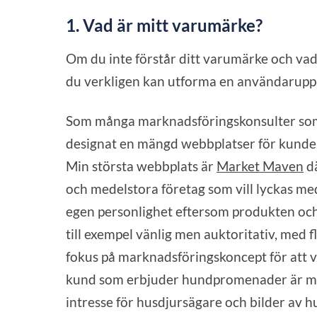
1. Vad är mitt varumärke?
Om du inte förstår ditt varumärke och vad d
du verkligen kan utforma en användaruppl
Som många marknadsföringskonsulter som 
designat en mängd webbplatser för kunder 
Min största webbplats är
Market Maven
dä
och medelstora företag som vill lyckas me
egen personlighet eftersom produkten oc
till exempel vänlig men auktoritativ, med f
fokus på marknadsföringskoncept för att vi
kund som erbjuder hundpromenader är my
intresse för husdjursägare och bilder av h