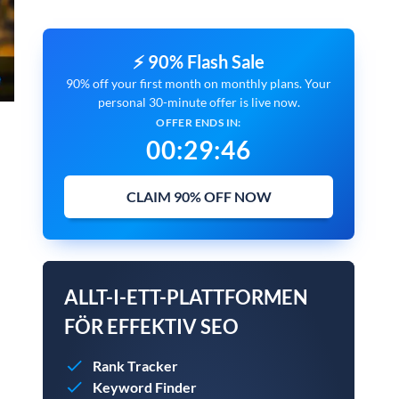
⚡ 90% Flash Sale
90% off your first month on monthly plans. Your
personal 30-minute offer is live now.
OFFER ENDS IN:
00
:
29
:
45
CLAIM 90% OFF NOW
ALLT-I-ETT-PLATTFORMEN
FÖR EFFEKTIV SEO
Rank Tracker
Keyword Finder