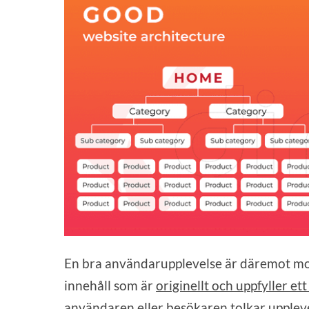
En bra användarupplevelse är däremot mot
innehåll som är
originellt och uppfyller e
användaren eller besökaren tolkar upplevel