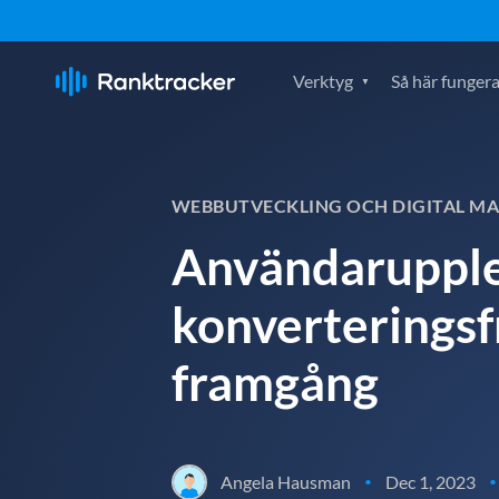
Verktyg
Så här fungera
WEBBUTVECKLING OCH DIGITAL M
Användarupple
konverteringsfr
framgång
Angela Hausman
Dec 1, 2023
•
•