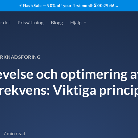
⚡ Flash Sale — 90% off your first month
⏳
00
:
29
:
45
→
r det
Prissättning
Blogg
Hjälp
ARKNADSFÖRING
velse och optimering a
ekvens: Viktiga princi
7 min read