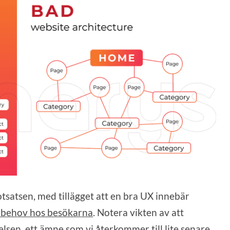
satsen, med tillägget att en bra UX innebär
tt behov hos besökarna
. Notera vikten av att
sen, ett ämne som vi återkommer till lite senare.