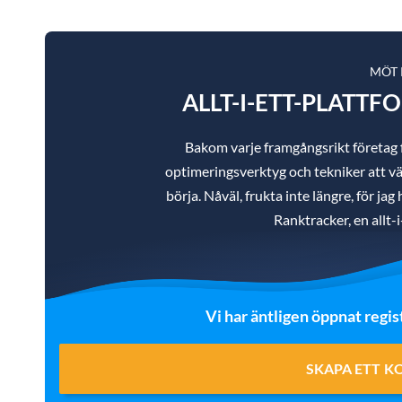
MÖT
ALLT-I-ETT-PLATTF
Bakom varje framgångsrikt företag
optimeringsverktyg och tekniker att väl
börja. Nåväl, frukta inte längre, för ja
Ranktracker, en allt-
Vi har äntligen öppnat regis
SKAPA ETT K