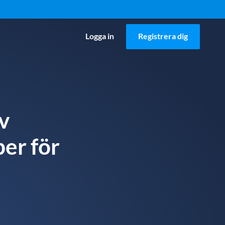
Logga in
Registrera dig
v
per för