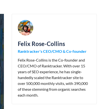
Felix Rose-Collins
Ranktracker's CEO/CMO & Co-founder
Felix Rose-Collins is the Co-founder and
CEO/CMO of Ranktracker. With over 15
years of SEO experience, he has single-
handedly scaled the Ranktracker site to
over 500,000 monthly visits, with 390,000
of these stemming from organic searches
each month.