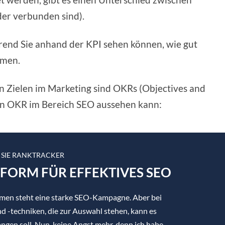
der verbunden sind).
ährend Sie anhand der KPI sehen können, wie gut
mmen.
n Zielen im Marketing sind OKRs (Objectives and
e ein OKR im Bereich SEO aussehen kann:
 SIE RANKTRACKER
TFORM FÜR EFFEKTIVES SEO
hmen steht eine starke SEO-Kampagne. Aber bei
d -techniken, die zur Auswahl stehen, kann es
angen soll. Nun, keine Angst mehr, denn ich habe