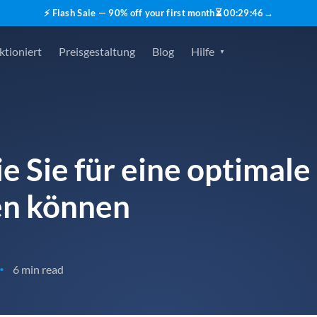
⚡ Flash Sale — 90% off your first month
⏳
00
:
29
:
45
→
ktioniert
Preisgestaltung
Blog
Hilfe
e Sie für eine optimale
en können
6 min read
•