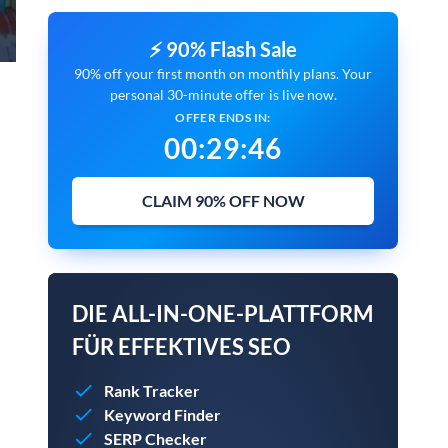
⚡ 90% Flash Sale
90% off your first month on monthly plans. Your
personal 30-minute offer is live now.
OFFER ENDS IN:
00
:
29
:
45
CLAIM 90% OFF NOW
DIE ALL-IN-ONE-PLATTFORM
FÜR EFFEKTIVES SEO
Rank Tracker
Keyword Finder
SERP Checker