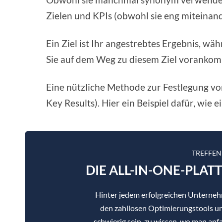
Zielen und KPIs (obwohl sie eng miteinan
Ein Ziel ist Ihr angestrebtes Ergebnis, w
Sie auf dem Weg zu diesem Ziel voranko
Eine nützliche Methode zur Festlegung vo
Key Results). Hier ein Beispiel dafür, wi
TREFFEN
DIE ALL-IN-ONE-PLAT
Hinter jedem erfolgreichen Unterne
den zahllosen Optimierungstools un
schwierig sein, zu wissen, wo man anf