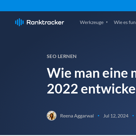
Werkzeuge
Wie es fun
SEO LERNEN
Wie man eine m
2022 entwicke
Reena Aggarwal
Jul 12, 2024
•
•