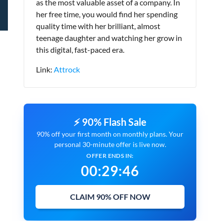
as the most valuable asset of a company. In
her free time, you would find her spending
quality time with her brilliant, almost
teenage daughter and watching her grow in
this digital, fast-paced era.
Link:
Attrock
⚡ 90% Flash Sale
90% off your first month on monthly plans. Your
personal 30-minute offer is live now.
OFFER ENDS IN:
00
:
29
:
45
CLAIM 90% OFF NOW