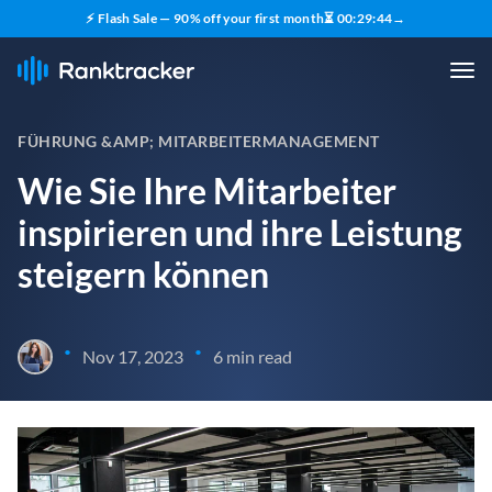
⚡ Flash Sale — 90% off your first month
⏳
00
:
29
:
43
→
FÜHRUNG &AMP; MITARBEITERMANAGEMENT
Wie Sie Ihre Mitarbeiter
inspirieren und ihre Leistung
steigern können
•
•
Nov 17, 2023
6 min read