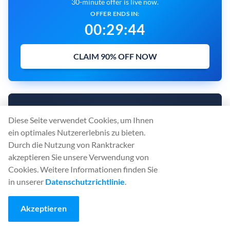
30-minute offer is live now.
OFFER ENDS IN:
00
:
29
:
43
CLAIM 90% OFF NOW
DIE ALL-IN-ONE-PLATTFORM FÜR
Diese Seite verwendet Cookies, um Ihnen
EFFEKTIVES SEO
ein optimales Nutzererlebnis zu bieten.
Durch die Nutzung von Ranktracker
Rank Tracker
akzeptieren Sie unsere Verwendung von
Keyword Finder
Cookies. Weitere Informationen finden Sie
SERP Checker
in unserer
Datenschutzrichtlinie
.
Backlink Checker
Backlink Monitor
Akzeptieren
Website Audit
AI Article Writer