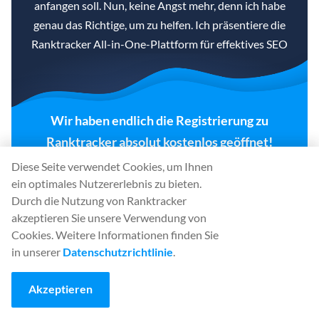
anfangen soll. Nun, keine Angst mehr, denn ich habe
genau das Richtige, um zu helfen. Ich präsentiere die
Ranktracker All-in-One-Plattform für effektives SEO
Wir haben endlich die Registrierung zu
Ranktracker absolut kostenlos geöffnet!
Diese Seite verwendet Cookies, um Ihnen
EIN KOSTENLOSES KONTO ERSTELLEN
ein optimales Nutzererlebnis zu bieten.
Durch die Nutzung von Ranktracker
akzeptieren Sie unsere Verwendung von
Oder
melden Sie sich
mit Ihren Anmeldedaten
an
Cookies. Weitere Informationen finden Sie
in unserer
Datenschutzrichtlinie
.
Eine Website ist nur dann wertvoll, wenn sie von
Akzeptieren
Besuchern besucht wird, und die