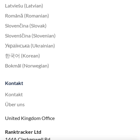
Latviešu (Latvian)
Română (Romanian)
Slovenčina (Slovak)
Slovenščina (Slovenian)
Українська (Ukrainian)
한국어 (Korean)
Bokmål (Norwegian)
Kontakt
Kontakt
Über uns
United Kingdom Office
Ranktracker Ltd
144A Clerkenwell Rd