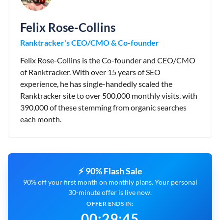
Felix Rose-Collins
Ranktracker's CEO/CMO & Co-founder
Felix Rose-Collins is the Co-founder and CEO/CMO
of Ranktracker. With over 15 years of SEO
experience, he has single-handedly scaled the
Ranktracker site to over 500,000 monthly visits, with
390,000 of these stemming from organic searches
each month.
⚡ 90% Flash Sale
90% off your first month on monthly plans. Your personal
30-minute offer is live now.
OFFER ENDS IN:
00
:
29
:
45