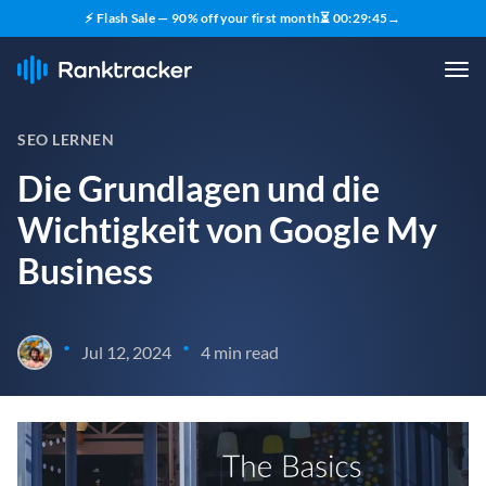
⚡ Flash Sale — 90% off your first month
⏳
00
:
29
:
45
→
SEO LERNEN
Die Grundlagen und die
Wichtigkeit von Google My
Business
•
•
Jul 12, 2024
4 min read