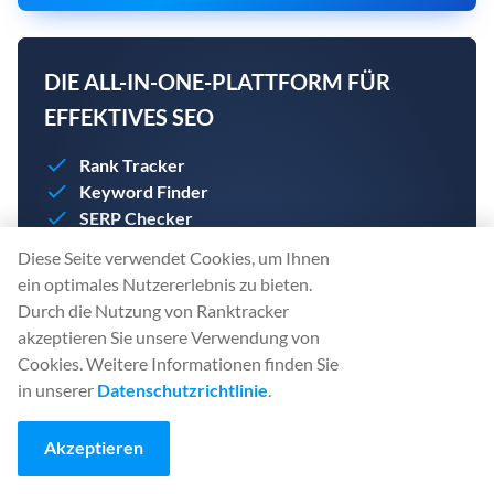
DIE ALL-IN-ONE-PLATTFORM FÜR
EFFEKTIVES SEO
Rank Tracker
Keyword Finder
SERP Checker
Backlink Checker
Diese Seite verwendet Cookies, um Ihnen
Backlink Monitor
ein optimales Nutzererlebnis zu bieten.
Website Audit
Durch die Nutzung von Ranktracker
AI Article Writer
akzeptieren Sie unsere Verwendung von
Cookies. Weitere Informationen finden Sie
Erstellen Sie Ihr Konto noch heute. Es ist keine
in unserer
Datenschutzrichtlinie
.
Kreditkarte erforderlich.
Akzeptieren