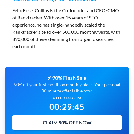
Felix Rose-Collins is the Co-founder and CEO/CMO
of Ranktracker. With over 15 years of SEO
experience, he has single-handedly scaled the
Ranktracker site to over 500,000 monthly visits, with
390,000 of these stemming from organic searches
each month.
⚡ 90% Flash Sale
90% off your first month on monthly plans. Your personal
30-minute offer is live now.
OFFER ENDS IN:
00
:
29
:
43
CLAIM 90% OFF NOW