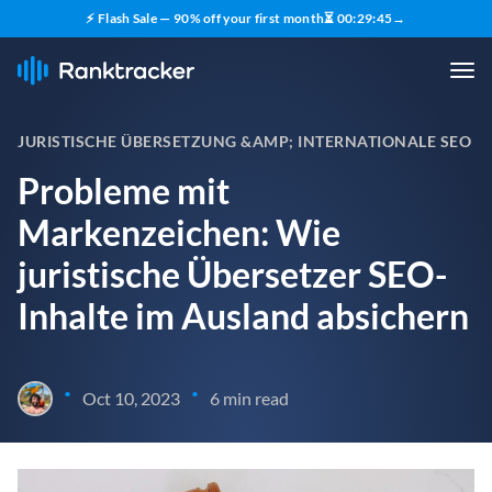
⚡ Flash Sale — 90% off your first month
⏳
00
:
29
:
43
→
JURISTISCHE ÜBERSETZUNG &AMP; INTERNATIONALE SEO
Probleme mit
Markenzeichen: Wie
juristische Übersetzer SEO-
Inhalte im Ausland absichern
•
•
Oct 10, 2023
6 min read