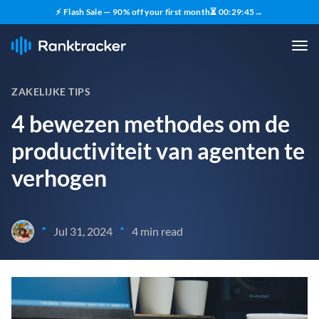
⚡ Flash Sale — 90% off your first month
⏳
00
:
29
:
44
→
ZAKELIJKE TIPS
4 bewezen methodes om de
productiviteit van agenten te
verhogen
•
•
Jul 31, 2024
4 min read