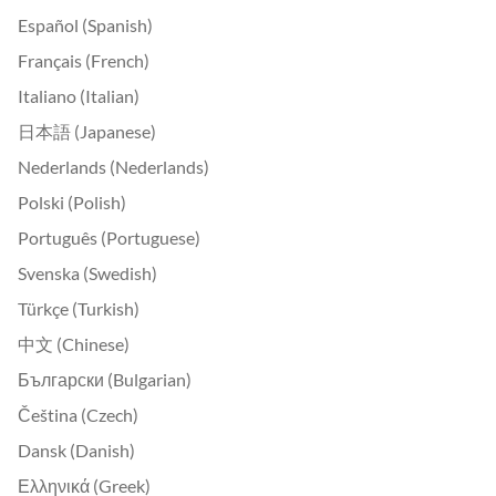
Español (Spanish)
Français (French)
Italiano (Italian)
日本語 (Japanese)
Nederlands (Nederlands)
Polski (Polish)
Português (Portuguese)
Svenska (Swedish)
Türkçe (Turkish)
中文 (Chinese)
Български (Bulgarian)
Čeština (Czech)
Dansk (Danish)
Ελληνικά (Greek)